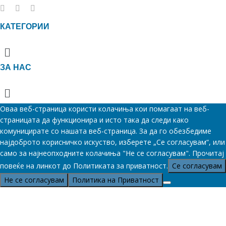
КАТЕГОРИИ
Menu
ЗА НАС
Menu
Оваа веб-страница користи колачиња кои помагаат на веб-
страницата да функционира и исто така да следи како
комуницирате со нашата веб-страница. За да го обезбедиме
најдоброто корисничко искуство, изберете „Се согласувам“, или
само за најнеопходните колачиња "Не се согласувам". Прочитај
повеќе на линкот до Политиката за приватност.
Се согласувам
Не се согласувам
Политика на Приватност