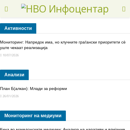
Активности
Мониторинг: Напредок има, но клучните граѓански приоритети сè
уште чекаат реализација
10/07/2026
Анализи
План Б(алкан): Млади за реформи
26/01/2026
Мониторинг на медиуми
Кина во македонските медиуми: Анализа на наративи и влијание