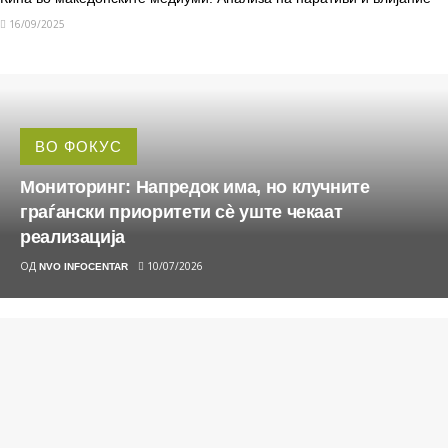
16/09/2025
ВО ФОКУС
Мониторинг: Напредок има, но клучните
граѓански приоритети сè уште чекаат
реализација
ОД
10/07/2026
NVO INFOCENTAR