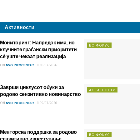
Активности
Мониторинг: Напредок има, но
ВО ФОКУС
клучните граѓански приоритети
сè уште чекаат реализација
ОД
10/07/2026
NVO INFOCENTAR
Заврши циклусот обуки за
АКТИВНОСТИ
родово сензитивно новинарство
ОД
09/07/2026
NVO INFOCENTAR
Менторска поддршка за родово
ВО ФОКУС
сензитивно известување