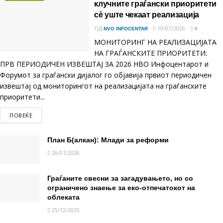
клучните граѓански приоритети
сè уште чекаат реализација
ОД
10/07/2026
NVO INFOCENTAR
0
МОНИТОРИНГ НА РЕАЛИЗАЦИЈАТА
НА ГРАЃАНСКИТЕ ПРИОРИТЕТИ:
ПРВ ПЕРИОДИЧЕН ИЗВЕШТАЈ ЗА 2026 НВО Инфоцентарот и
Форумот за граѓански дијалог го објавија првиот периодичен
извештај од мониторингот на реализацијата на граѓанските
приоритети...
ПОВЕЌЕ
DETAILS
План Б(алкан): Млади за реформи
26/01/2026
Граѓаните свесни за загадувањето, но со
ограничено знаење за еко-отпечатокот на
облеката
25/12/2025