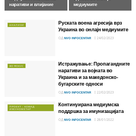
наративи и влијание
медиумите
Руската воена агресија врз
АНАЛИЗИ
Украина во онлајн медиумите
ОД
24/02/2023
NVO INFOCENTAR
Истражување: Пропагандните
ВО ФОКУС
наративи за војната во
Украина и за македонско-
бугарските односи
ОД
22/02/2023
NVO INFOCENTAR
Континуирана медиумска
ПРОЕКТ - КОВИД
ИМУНОМЕТАР
поддршка за имунизацијата
ОД
28/01/2022
NVO INFOCENTAR