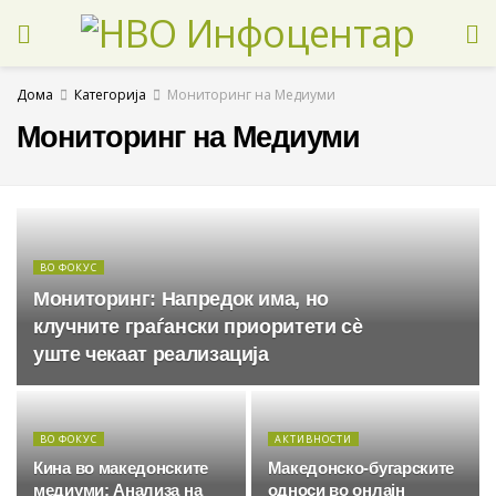
Дома
Категорија
Мониторинг на Медиуми
Мониторинг на Медиуми
ВО ФОКУС
Мониторинг: Напредок има, но
клучните граѓански приоритети сè
уште чекаат реализација
ВО ФОКУС
АКТИВНОСТИ
Кина во македонските
Македонско-бугарските
медиуми: Анализа на
односи во онлајн