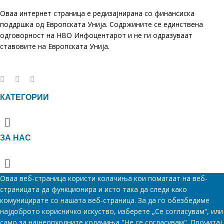
Оваа интернет страница е редизајнирана со финансиска
поддршка од Европската Унија. Содржините се единствена
одговорност на НВО Инфоцентарот и не ги одразуваат
ставовите на Европската Унија.
КАТЕГОРИИ
Menu
ЗА НАС
Menu
Оваа веб-страница користи колачиња кои помагаат на веб-
страницата да функционира и исто така да следи како
комуницирате со нашата веб-страница. За да го обезбедиме
најдоброто корисничко искуство, изберете „Се согласувам“, или
само за најнеопходните колачиња "Не се согласувам". Прочитај