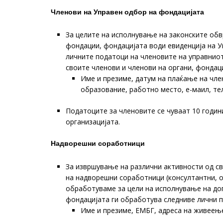
Членови на Управен одбор на фондацијата
За целите на исполнување на законските обв
фондации, фондацијата води евиденција на У
личните податоци на членовите на управниот
своите членови и членови на органи, фондац
Име и презиме, датум на плаќање на чле
образование, работно место, е-маил, те
Податоците за членовите се чуваат 10 годин
организацијата.
Надворешни соработници
За извршување на различни активности од св
на надворешни соработници (консултантни, о
обработуваме за цели на исполнување на до
фондацијата ги обработува следниве лични 
Име и презиме, ЕМБГ, адреса на живеење