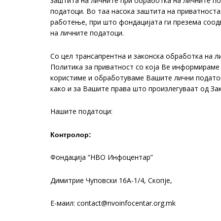
заштита на личните при обработка на личните по
податоци. Во таа насока заштита на приватност
работење, при што фондацијата ги презема соод
на личните податоци.
Со цел трансапрентна и законска обработка на л
Политика за приватност со која Ве информираме 
користиме и обработуваме Вашите лични податоц
како и за Вашите права што произлегуваат од За
Нашите податоци:
Контролор:
Фондација “НВО Инфоцентар”
Димитрие Чуповски 16А-1/4, Скопје,
E-маил: contact@nvoinfocentar.org.mk