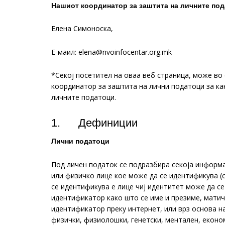
Нашиот координатор за заштита на личните по
Елена Симоноска,
Е-маил: elena@nvoinfocentar.org.mk
*Секој посетител на оваа веб страница, може во
координатор за заштита на лични податоци за ка
личните податоци.
1. Дефиниции
Лични податоци
Под личен податок се подразбира секоја информа
или физичко лице кое може да се идентификува (с
се идентификува е лице чиј идентитет може да се
идентификатор како што се име и презиме, матиче
идентификатор преку интернет, или врз основа н
физички, физиолошки, генетски, ментален, економ