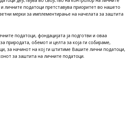
датоци дејствува во својство на контролор на личните
а и личните податоци претставува приоритет во нашето
ветни мерки за имплементирање на начелата за заштита
ичните податоци, фондацијата ја подготви и оваа
за природата, обемот и целта за која ги собираме,
и, за начинот на кој ги штитиме Вашите лични податоци,
конот за заштита на личните податоци.