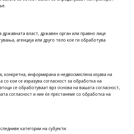
ње.
а државната власт, државен орган или правно лице
увања, агенција или друго тело кое ги обработува
а, конкретна, информирана и недвосмислена изјава на
, а со кои се изразува согласност за обработка на
атоци се обработуваат врз основа на вашата согласност,
шата согласност и ние ќе престанеме со обработка на
следниве категории на субјекти: