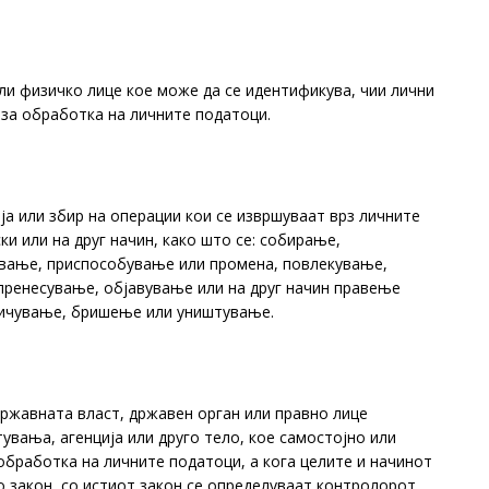
ли физичко лице кое може да се идентификува, чии лични
за обработка на личните податоци.
ја или збир на операции кои се извршуваат врз личните
ки или на друг начин, како што се: собирање,
ување, приспособување или промена, повлекување,
пренесување, објавување или на друг начин правење
ничување, бришење или уништување.
државната власт, државен орган или правно лице
увања, агенција или друго тело, кое самостојно или
 обработка на личните податоци, а кога целите и начинот
о закон, со истиот закон се определуваат контролорот