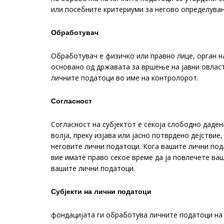
или посебните критериуми за негово определува
Обработувач
Обработувач е физичко или правно лице, орган н
основано од државата за вршење на јавни овласт
личните податоци во име на контролорот.
Согласност
Согласност на субјектот е секоја слободно даден
волја, преку изјава или јасно потврдено дејствие
неговите лични податоци. Кога вашите лични под
вие имате право секое време да ја повлечете ва
вашите лични податоци.
Субјекти на лични податоци
фондацијата ги обработува личните податоци на 