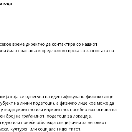
датоци
 секое време директно да контактира со нашиот
кви било прашања и предлози во врска со заштитата на
ција која се однесува на идентификувано физичко лице
убјект на лични податоци), а физичко лице кое може да
 утврди директно или индиректно, посебно врз основа на
н број на граѓанинот, податоци за локација,
а едно или повеќе обележја специфични за неговиот
ски, културен или социјален идентитет.