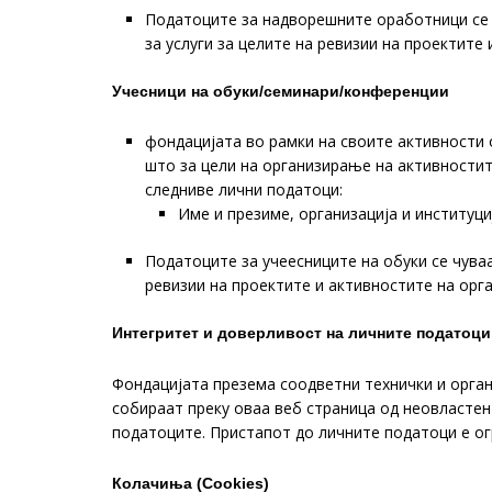
Податоците за надворешните оработници се 
за услуги за целите на ревизии на проектите 
Учесници на обуки/семинари/конференции
фондацијата во рамки на своите активности 
што за цели на организирање на активности
следниве лични податоци:
Име и презиме, организација и институци
Податоците за учеесниците на обуки се чува
ревизии на проектите и активностите на орга
Интегритет и доверливост на личните податоци
Фондацијата презема соодветни технички и орган
собираат преку оваа веб страница од неовласте
податоците. Пристапот до личните податоци е ог
Колачиња (Cookies)