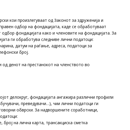
рски кои произлегуваат од Законот за здруженија и
правен одбор на фондацијата, каде се обработуваат
 одбор фондацијата како и членовите на фондацијата. За
ијата ги обработува следниве лични податоци:
нарина, датум на раѓање, адреса, податоци за
лефонски број.
и од денот на престанокот на членството во
ојот делокруг, фондацијата ангажира различни профили
бучувачи, преведувачи…), чии лични податоци ги
говорни обврски. За надворшените соработници,
податоци:
, број на лична карта, трансакциска сметка