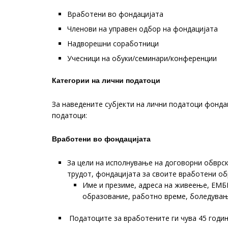
Вработени во фондацијата
Членови на управен одбор на фондацијата
Надворешни соработници
Учесници на обуки/семинари/конференции
Категории на лични податоци
За наведените субјекти на лични податоци фонда
податоци:
Вработени во фондацијата
За цели на исполнување на договорни обврск
трудот, фондацијата за своите вработени об
Име и презиме, адреса на живеење, ЕМБГ
образование, работно време, боледувања
Податоците за вработените ги чува 45 годин