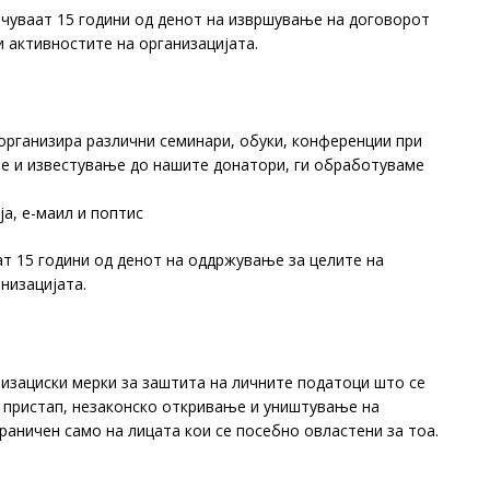
чуваат 15 години од денот на извршување на договорот
и активностите на организацијата.
организира различни семинари, обуки, конференции при
те и известување до нашите донатори, ги обработуваме
ја, е-маил и поптис
ат 15 години од денот на оддржување за целите на
низацијата.
изациски мерки за заштита на личните податоци што се
н пристап, незаконско откривање и уништување на
раничен само на лицата кои се посебно овластени за тоа.