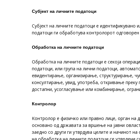
Субјект на личните податоци
Субјект на личните податоци е идентификувано и
податоци ги обработува контролорот одговорен 
Обработка на личните податоци
Обработка на личните податоци е секоја операци
податоци, или група на лични податоци, автоматс
евидентирање, организирање, структурирање, ч
консултирање, увид, употреба, откривање преку 
достапни, усогласување или комбинирање, огра
Контролор
Контролор е физичко или правно лице, орган на 
основано од државата за вршење на јавни овласт
заедно со други ги утврдува целите и начинот на
на обработка на личните податоци се утврдени с