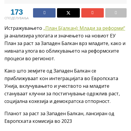
173
СПОДЕЛУВАЊА
Истражувањето
„План Б(алкан): Млади за реформи“
ја анализира улогата и значењето на новиот ЕУ
План за раст за Западен Балкан врз младите, како и
нивната улога во обликувањето на реформските
процеси во регионот.
Како што земјите од Западен Балкан се
приближуваат кон интеграцијата во Европската
Унија, вклучувањето и учеството на младите
стануваат клучни за постигнување одржлив раст,
социјална кохезија и демократска отпорност.
Планот за раст за Западен Балкан, лансиран од
Европската комисија во 2023