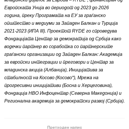
Европската Унија во периодот од 2023 до 2026
година, преку Програмата на ЕУ за граѓанско
општество и медиуми за Западен Балкан и Турција
2021-2023 (ИПА III). Проектот RYDE го спроведува
Фондацијата Центар за демократија од Србија како
водечки партнер во соработка со партнерските
граѓански организации од Западен Балкан: Академија
за европски интеграции и преговори и Центар за
младинска акција (Албанија), Иницијатива за
стабилност на Косово (Косово*), Мрежа на
прогресивни иницијативи (Босна и Херцеговина),
Фондација НВО Инфоцентар (Северна Македонија) и
Регионална академија за демократски развој (Србија).
Претходен напис