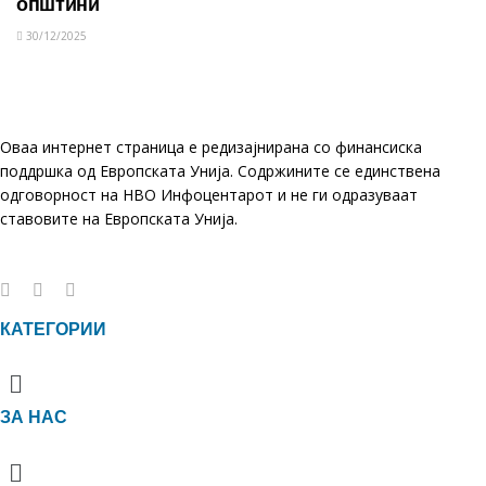
општини
30/12/2025
Оваа интернет страница е редизајнирана со финансиска
поддршка од Европската Унија. Содржините се единствена
одговорност на НВО Инфоцентарот и не ги одразуваат
ставовите на Европската Унија.
КАТЕГОРИИ
Menu
ЗА НАС
Menu