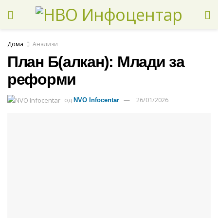
Дома
Анализи
План Б(алкан): Млади за
реформи
од
26/01/2026
NVO Infocentar