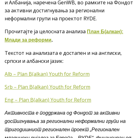
и Албанија, наречена GenWB, во рамките на Фондот
за активни достигнувања за регионални
неформални групи на проектот RYDE.
Прочитајте ја целосната анализа
План Б(алкан):
Млади за реформи
.
Текстот на анализата е достапен и на англиски,
српски и албански јазик:
Alb – Plan B(alkan) Youth for Reform
Srb – Plan B(alkan) Youth for Reform
Eng – Plan B(alkan) Youth for Reform
Активноста е поддржана од Фондот за активни
достигнувања за регионални неформални групи на
тригодишниот регионален проект „Регионален
младински дијалог за Европа – RYDE“, финансиран од