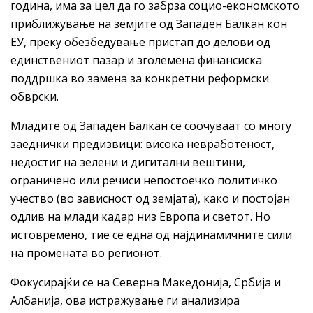
година, има за цел да го забрза социо-економското
приближување на земјите од Западен Балкан кон
ЕУ, преку обезбедување пристап до делови од
единствениот пазар и зголемена финансиска
поддршка во замена за конкретни реформски
обврски.
Младите од Западен Балкан се соочуваат со многу
заеднички предизвици: висока невработеност,
недостиг на зелени и дигитални вештини,
ограничено или речиси непостоечко политичко
учество (во зависност од земјата), како и постојан
одлив на млади кадар низ Европа и светот. Но
истовремено, тие се една од најдинамичните сили
на промената во регионот.
Фокусирајќи се на Северна Македонија, Србија и
Албанија, ова истражување ги анализира