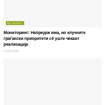
ВО ФОКУС
Мониторинг: Напредок има, но клучните
граѓански приоритети сè уште чекаат
реализација
10/07/2026