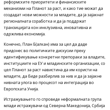
реформските приоритети и финансиските
механизми на Планот за раст, и како тие можат да
создадат нови можности за младите, да ја зајакнат
регионалната соработка и да ја поддржат
транзицијата кон инклузивна, иновативна и
одржлива економија.
Конечно, План Б(алкан) има за цел да даде
придонес во политичките дискусии преку
идентификување конкретни препораки за владите,
институциите на ЕУ и младинските организации, со
цел Планот за раст навистина да им користи на
младите, да биде разбирлив за нив и да ја зајакне
нивната улога во процесот на интеграција во
Европската Унија.
Истражувањето го спроведе неформалната група
млади истражувачи од Северна Македонија, Србија