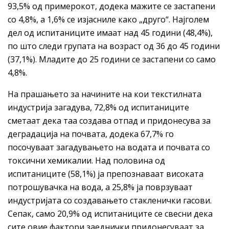
93,5% од примерокот, додека мажите се застапени
со 4,8%, а 1,6% се изјасниле како „друго“. Најголем
дел од испитаниците имаат над 45 години (48,4%),
по што следи групата на возраст од 36 до 45 години
(37,1%). Младите до 25 години се застапени со само
4,8%.
На прашањето за начините на кои текстилната
индустрија загадува, 72,8% од испитаниците
сметаат дека таа создава отпад и придонесува за
деградација на почвата, додека 67,7% го
посочуваат загадувањето на водата и почвата со
токсични хемикалии. Над половина од
испитаниците (58,1%) ја препознаваат високата
потрошувачка на вода, а 25,8% ја поврзуваат
индустријата со создавањето стакленички гасови.
Сепак, само 20,9% од испитаниците се свесни дека
сите овие фактори заеднички придонесуваат за