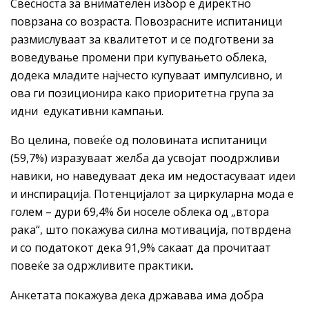
Свесноста за внимателен избор е директно
поврзана со возраста. Повозрасните испитаници
размислуваат за квалитетот и се подготвени за
воведување промени при купувањето облека,
додека младите најчесто купуваат импулсивно, и
ова ги позиционира како приоритетна група за
идни едукативни кампањи.
Во целина, повеќе од половината испитаници
(59,7%) изразуваат желба да усвојат поодржливи
навики, но наведуваат дека им недостасуваат идеи
и инспирација. Потенцијалот за циркуларна мода е
голем – дури 69,4% би носеле облека од „втора
рака“, што покажува силна мотивација, потврдена
и со податокот дека 91,9% сакаат да прочитаат
повеќе за одржливите практики
.
Анкетата покажува дека државава има добра