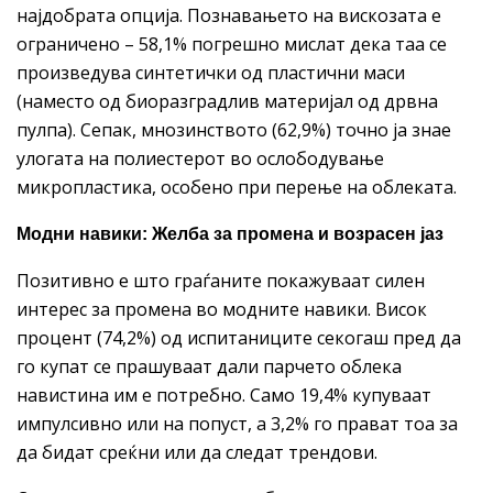
најдобрата опција. Познавањето на вискозата е
ограничено – 58,1% погрешно мислат дека таа се
произведува синтетички од пластични маси
(наместо од биоразградлив материјал од дрвна
пулпа). Сепак, мнозинството (62,9%) точно ја знае
улогата на полиестерот во ослободување
микропластика, особено при перење на облеката.
Модни навики: Желба за промена и возрасен јаз
Позитивно е што граѓаните покажуваат силен
интерес за промена во модните навики. Висок
процент (74,2%) од испитаниците секогаш пред да
го купат се прашуваат дали парчето облека
навистина им е потребно. Само 19,4% купуваат
импулсивно или на попуст, а 3,2% го прават тоа за
да бидат среќни или да следат трендови.