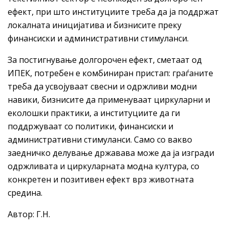
ефект, при што институциите треба да ја поддржат
локалната иницијатива и бизнисите преку
финансиски и административни стимуланси.
За постигнување долгорочен ефект, сметаат од
ИПЕК, потребен е комбиниран пристап: граѓаните
треба да усвојуваат свесни и одржливи модни
навики, бизнисите да применуваат циркуларни и
еколошки практики, а институциите да ги
поддржуваат со политики, финансиски и
административни стимуланси. Само со вакво
заедничко делување државава може да ја изгради
одржливата и циркуларната модна култура, со
конкретен и позитивен ефект врз животната
средина.
Автор: Г.Н.