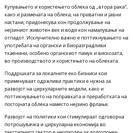
Купувањето и користењето облека од „втора рака“,
како и размената на облека, на приватни и јавни
настани, придонесува кон продолжување на
нејзиниот животен век и води кон намалување на
отпадот. Исклучително важно е поттикнувањето на
употребата на органски и биоразградливи
ткаенини, особено органскиот памук и вискозата,
во производството и користењето на облеката.
Поддршката за локалните еко бизниси кои
применуваат одржливи практики е нужна за
развојот на циркуларните модели, како и
поттикнувањето на поправката и преработката на
постојната облека наместо нејзино фрлање.
Развојот на политики кои стимулираат одговорна
потрошувачка и циркуларна економија во
текстилниот сектор е неопходен за долгорочен