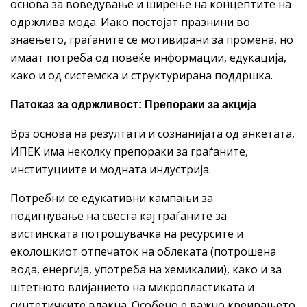
основа за воведување и ширење на концептите на
одржлива мода. Иако постојат празнини во
знаењето, граѓаните се мотивирани за промена, но
имаат потреба од повеќе информации, едукација,
како и од системска и структурирана поддршка.
Патоказ за одржливост: Препораки за акција
Врз основа на резултати и сознанијата од анкетата,
ИПЕК има неколку препораки за граѓаните,
институциите и модната индустрија.
Потребни се едукативни кампањи за
подигнување на свеста кај граѓаните за
вистинската потрошувачка на ресурсите и
еколошкиот отпечаток на облеката (потрошена
вода, енергија, употреба на хемикалии), како и за
штетното влијанието на микропластиката и
синтетичките влакна. Особено е важно креирањето