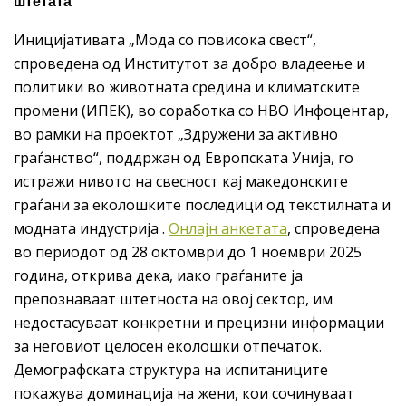
штетата
Иницијативата „Мода со повисока свест“,
спроведена од Институтот за добро владеење и
политики во животната средина и климатските
промени (ИПЕК), во соработка со НВО Инфоцентар,
во рамки на проектот „Здружени за активно
граѓанство“, поддржан од Европската Унија, го
истражи нивото на свесност кај македонските
граѓани за еколошките последици од текстилната и
модната индустрија .
Онлајн анкетата
, спроведена
во периодот од 28 октомври до 1 ноември 2025
година, открива дека, иако граѓаните ја
препознаваат штетноста на овој сектор, им
недостасуваат конкретни и прецизни информации
за неговиот целосен еколошки отпечаток.
Демографската структура на испитаниците
покажува доминација на жени, кои сочинуваат