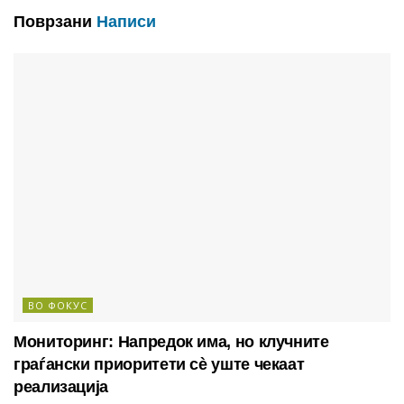
Поврзани
Написи
ВО ФОКУС
Мониторинг: Напредок има, но клучните
граѓански приоритети сè уште чекаат
реализација