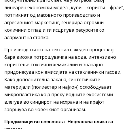
линеарен економски модел „купи – користи – фрли“,
поттикнат од масовното производство и
агресивниот маркетинг, генерира огромни
количини отпад и ги исцрпува ресурсите со
алармантна стапка.
Производството на текстил е жеден процес кој
бара висока потрошувачка на вода, интензивно
користење токсични хемикалии и значајно
придонесува кон емисијата на стакленички гасови.
Како дополнителна закана, синтетичките
материјали (полиестер и најлон) ослободуваат
микропластика која преку водните екосистеми
влегува во синџирот на исхрана и на крајот
завршува во човечкиот организам.
Предизвици во свесноста: Нецелосна слика за