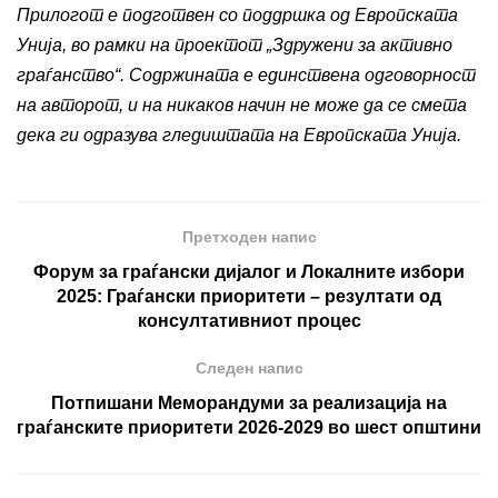
Прилогот е подготвен со поддршка од Европската
Унија, во рамки на проектот „Здружени за активно
граѓанство“. Содржината е единствена одговорност
на авторот, и на никаков начин не може да се смета
дека ги одразува гледиштата на Европската Унија.
Претходен напис
Форум за граѓански дијалог и Локалните избори
2025: Граѓански приоритети – резултати од
консултативниот процес
Следен напис
Потпишани Меморандуми за реализација на
граѓанските приоритети 2026-2029 во шест општини