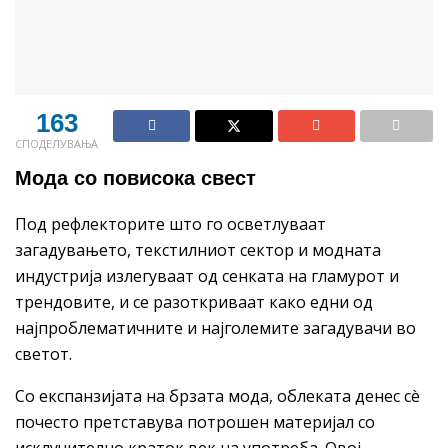
163
СПОДЕЛУВАЊА
Мода со повисока свест
Под рефлекторите што го осветлуваат
загадувањето, текстилниот сектор и модната
индустрија излегуваат од сенката на гламурот и
трендовите, и се разоткриваат како едни од
најпроблематичните и најголемите загадувачи во
светот.
Со експанзијата на брзата мода, облеката денес сè
почесто претставува потрошен материјал со
исклучително краток век на употреба. Овој