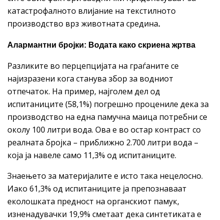
катастрофалното влијание на текстилното
производство врз животната средина
.
Алармантни бројки: Водата како скриена жртва
Разликите во перцепцијата на граѓаните се
најизразени кога станува збор за водниот
отпечаток. На пример, најголем дел од
испитаниците (58,1%) погрешно процениле дека за
производство на една памучна маица потребни се
околу 100 литри вода. Ова е во остар контраст со
реалната бројка – приближно 2.700 литри вода –
која ја навеле само 11,3% од испитаниците.
Знаењето за материјалите е исто така нецелосно.
Иако 61,3% од испитаниците ја препознаваат
еколошката предност на органскиот памук,
изненадувачки 19,9% сметаат дека синтетиката е