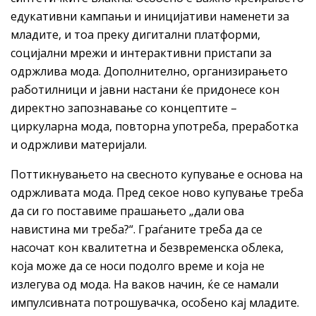
едукативни кампањи и иницијативи наменети за
младите, и тоа преку дигитални платформи,
социјални мрежи и интерактивни пристапи за
одржлива мода. Дополнително, организирањето
работилници и јавни настани ќе придонесе кон
директно запознавање со концептите –
циркуларна мода, повторна употреба, преработка
и одржливи материјали.
Поттикнувањето на свесното купување е основа на
одржливата мода. Пред секое ново купување треба
да си го поставиме прашањето „дали ова
навистина ми треба?“. Граѓаните треба да се
насочат кон квалитетна и безвременска облека,
која може да се носи подолго време и која не
излегува од мода. На ваков начин, ќе се намали
импулсивната потрошувачка, особено кај младите.