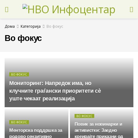
Дома
Категорија
Во фокус
Во фокус
ВО ФОКУС
Мониторинг: Напредок има, но
клучните граѓански приоритети сè
уште чекаат реализација
ВО ФОКУС
ВО ФОКУС
Повик за новинарки и
Менторска поддршка за
активистки: Заедно
родово сензитивно
креирајте приказни од