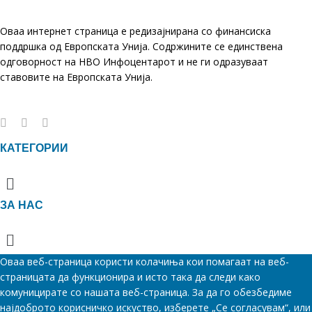
Оваа интернет страница е редизајнирана со финансиска
поддршка од Европската Унија. Содржините се единствена
одговорност на НВО Инфоцентарот и не ги одразуваат
ставовите на Европската Унија.
КАТЕГОРИИ
Menu
ЗА НАС
Menu
Оваа веб-страница користи колачиња кои помагаат на веб-
страницата да функционира и исто така да следи како
комуницирате со нашата веб-страница. За да го обезбедиме
најдоброто корисничко искуство, изберете „Се согласувам“, или