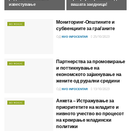
известување
вашата заедница!
Мониторинг-Општините и
ВО ФОКУС
субвенциите за граѓаните
ОД
25/10/2023
NVO INFOCENTAR
Партнерства за промовирање
ВО ФОКУС
и поттикнување на
економското зајакнување на
жените од рурални средини
ОД
13/10/2023
NVO INFOCENTAR
Анкета – Истражување за
ВО ФОКУС
приоритетите на младите и
нивното учество во процесот
на креирање младински
политики