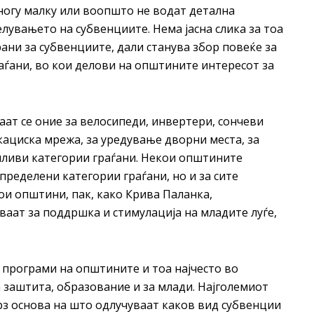
огу малку или воопшто не водат детална
лувањето на субвенциите. Нема јасна слика за тоа
ани за субвенциите, дали станува збор повеќе за
аѓани, во кои делови на општините интересот за
аат се оние за велосипеди, инвертери, сончеви
кациска мрежа, за уредување дворни места, за
анливи категории граѓани. Некои општините
пределени категории граѓани, но и за сите
ои општини, пак, како Крива Паланка,
ваат за поддршка и стимулација на младите луѓе,
програми на општините и тоа најчесто во
 заштита, образование и за млади. Најголемиот
рз основа на што одлучуваат каков вид субвенции