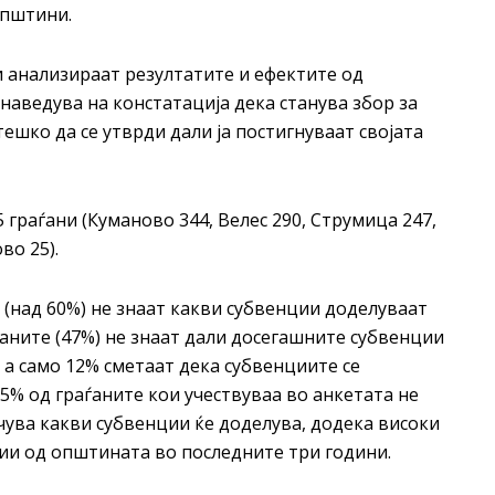
општини.
 анализираат резултатите и ефектите од
наведува на констатација дека станува збор за
ешко да се утврди дали ја постигнуваат својата
 граѓани (Куманово 344, Велес 290, Струмица 247,
во 25).
(над 60%) не знаат какви субвенции доделуваат
аните (47%) не знаат дали досегашните субвенции
 а само 12% сметаат дека субвенциите се
5% од граѓаните кои учествуваа во анкетата не
чува какви субвенции ќе доделува, додека високи
ии од општината во последните три години.