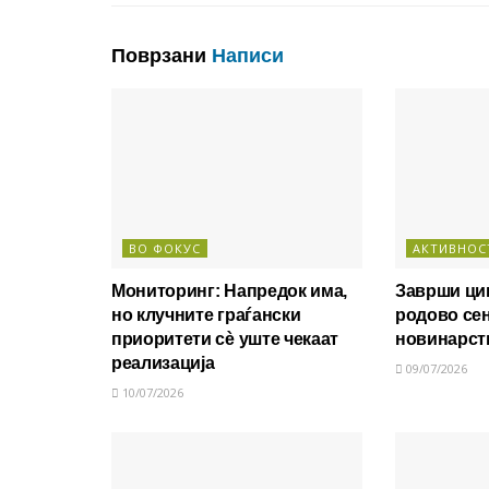
Поврзани
Написи
ВО ФОКУС
АКТИВНОС
Мониторинг: Напредок има,
Заврши цик
но клучните граѓански
родово се
приоритети сè уште чекаат
новинарст
реализација
09/07/2026
10/07/2026