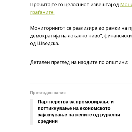
Прочитајте го целосниот извештај од
Мони
граѓаните.
Мониторингот се реализира во рамки на п
демократија на локално ниво“, финансиск
од Шведска.
Детален преглед на наодите по општини:
Претходен напис
Партнерства за промовирање и
поттикнување на економското
зајакнување на жените од рурални
средини