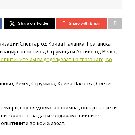
Share on Twitter
Share with Email
изации Спектар од Крива Паланка, Граѓанска
изација на жени од Струмица и Активо од Велес,
општините им ги доделуваат на граѓаните, во
ово, Велес, Струмица, Крива Паланка, Свети
птември, спроведовме анонимна „онлајн“ анкети
ониторингот, за да ги сондираме нивните
 општините во кои живеат.