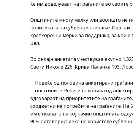
ќе им доделуваат на граѓаните во своите 
Општините многу малку или воопшто не ги
политиката на субвенционирање. Ова пак, 
краткорочни мерки за поддршка, за кои е т
цел.
Во онлајн анкетата учествуваа вкупно 1.325
Свети Николе 226, Крива Паланка 193, Лозо
Повеќе од половина анкетирани граѓани 
општините. Речиси половина од анкетир
одговараат на приоритетите на граѓаните,
соодветни на потребите на граѓаните. На 5
им е познато на кој начин општината одлу
90% одговорија дека не користеле субвенц