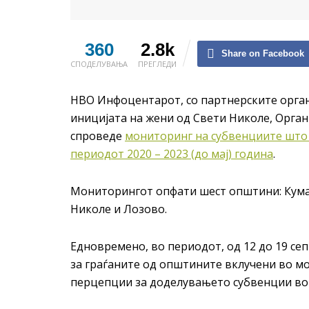
360
2.8k
Share on Facebook
СПОДЕЛУВАЊА
ПРЕГЛЕДИ
НВО Инфоцентарот, со партнерските орган
иницијата на жени од Свети Николе, Орган
спроведе
мониторинг на субвенциите што 
периодот 2020 – 2023 (до мај) година
.
Мониторингот опфати шест општини: Куман
Николе и Лозово.
Едновремено, во периодот, од 12 до 19 се
за граѓаните од општините вклучени во м
перцепции за доделувањето субвенции во