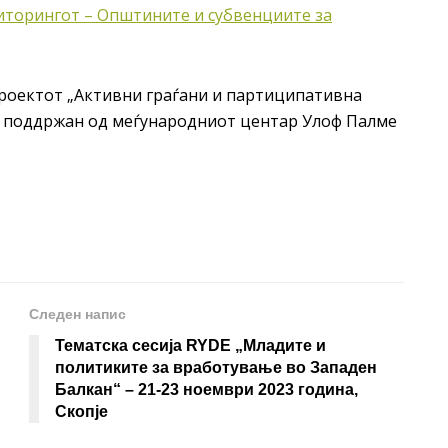
торингот – Општините и субвенциите за
роектот „Активни граѓани и партиципативна
и поддржан од меѓународниот центар Улоф Палме
Следен напис
Тематска сесија RYDE „Младите и
политиките за вработување во Западен
Балкан“ – 21-23 ноември 2023 година,
Скопје