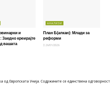
АНАЛИЗИ
овинарки и
План Б(алкан): Млади за
: Заедно креирајте
реформи
од вашата
26/01/2026
ка од Европската Унија. Содржините се единствена одговорност