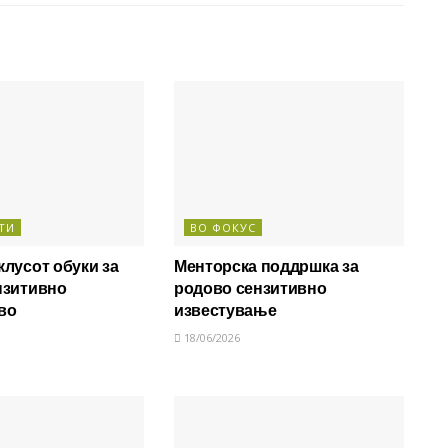
ТИ
ВО ФОКУС
лусот обуки за
Менторска поддршка за
нзитивно
родово сензитивно
во
известување
18/06/2026