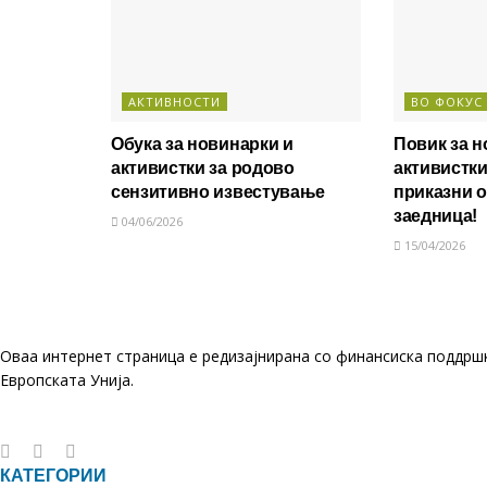
АКТИВНОСТИ
ВО ФОКУС
Обука за новинарки и
Повик за н
активистки за родово
активистки
сензитивно известување
приказни 
заедница!
04/06/2026
15/04/2026
Оваа интернет страница е редизајнирана со финансиска поддрш
Европската Унија.
КАТЕГОРИИ