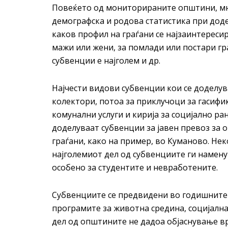
Повеќето од мониторираните општини, мн
демографска и родова статистика при доде
каков профил на граѓани се најзаинтересир
мажи или жени, за помлади или постари гр
субвенции е најголем и др.
Најчести видови субвенции кои се доделув
колектори, потоа за приклучоци за гасифи
комунални услуги и кирија за социјално р
доделуваат субвенции за јавен превоз за о
граѓани, како на пример, во Куманово. Нек
најголемиот дел од субвенциите ги намену
особено за студентите и невработените.
Субвенциите се предвидени во годишните 
програмите за животна средина, социјална
дел од општините не дадоа објаснување в