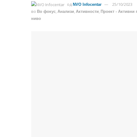
од
25/10/2023
NVO Infocentar
во
,
,
,
Во фокус
Анализи
Активности
Проект - Активни 
ниво