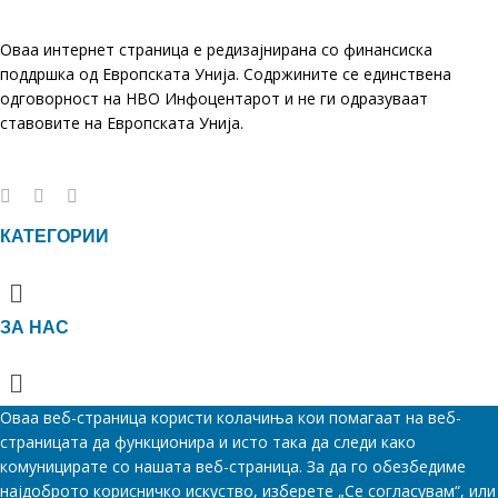
Оваа интернет страница е редизајнирана со финансиска
поддршка од Европската Унија. Содржините се единствена
одговорност на НВО Инфоцентарот и не ги одразуваат
ставовите на Европската Унија.
КАТЕГОРИИ
Menu
ЗА НАС
Menu
Оваа веб-страница користи колачиња кои помагаат на веб-
страницата да функционира и исто така да следи како
комуницирате со нашата веб-страница. За да го обезбедиме
најдоброто корисничко искуство, изберете „Се согласувам“, или