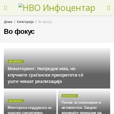
Дома
Категорија
Во фокус
Во фокус
ВО ФОКУС
Мониторинг: Напредок има, но
клучните граѓански приоритети сè
уште чекаат реализација
ВО ФОКУС
ВО ФОКУС
Повик за новинарки и
Менторска поддршка за
активистки: Заедно
родово сензитивно
креирајте приказни од