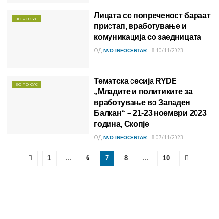
Лицата со попреченост бараат
ВО ФОКУС
пристап, вработување и
комуникација со заедницата
ОД
10/11/2023
NVO INFOCENTAR
Тематска сесија RYDE
ВО ФОКУС
„Младите и политиките за
вработување во Западен
Балкан“ – 21-23 ноември 2023
година, Скопје
ОД
07/11/2023
NVO INFOCENTAR
…
…
1
6
7
8
10