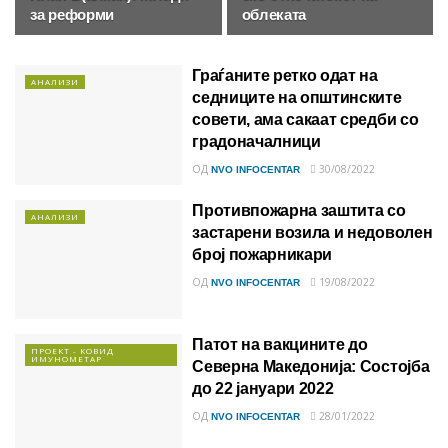
за реформи
облеката
Граѓаните ретко одат на
АНАЛИЗИ
седниците на општинските
совети, ама сакаат средби со
градоначалници
ОД
30/08/2022
NVO INFOCENTAR
Противпожарна заштита со
АНАЛИЗИ
застарени возила и недоволен
број пожарникари
ОД
19/08/2022
NVO INFOCENTAR
Патот на вакцините до
ПРОЕКТ - КОВИД
ИМУНОМЕТАР
Северна Македонија: Состојба
до 22 јануари 2022
ОД
28/01/2022
NVO INFOCENTAR