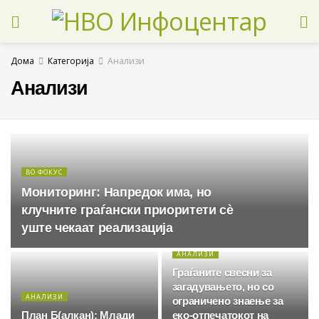
Дома
Категорија
Анализи
Анализи
ВО ФОКУС
Мониторинг: Напредок има, но
клучните граѓански приоритети сè
уште чекаат реализација
АНАЛИЗИ
Граѓаните свесни за
загадувањето, но со
АНАЛИЗИ
ограничено знаење за
План Б(алкан): Млади
еко-отпечатокот на