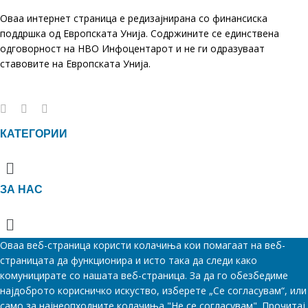
Оваа интернет страница е редизајнирана со финансиска
поддршка од Европската Унија. Содржините се единствена
одговорност на НВО Инфоцентарот и не ги одразуваат
ставовите на Европската Унија.
КАТЕГОРИИ
Menu
ЗА НАС
Menu
Оваа веб-страница користи колачиња кои помагаат на веб-
страницата да функционира и исто така да следи како
комуницирате со нашата веб-страница. За да го обезбедиме
најдоброто корисничко искуство, изберете „Се согласувам“, или
само за најнеопходните колачиња "Не се согласувам". Прочитај