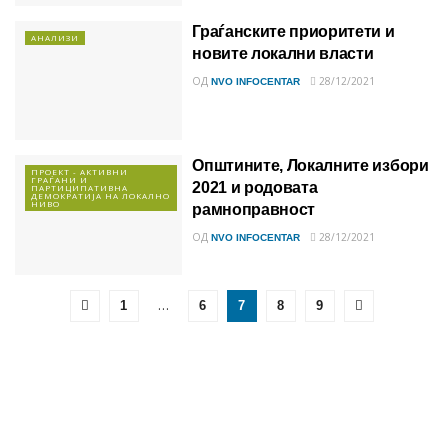
Граѓанските приоритети и
АНАЛИЗИ
новите локални власти
ОД
28/12/2021
NVO INFOCENTAR
Општините, Локалните избори
ПРОЕКТ - АКТИВНИ
ГРАЃАНИ И
2021 и родовата
ПАРТИЦИПАТИВНА
ДЕМОКРАТИЈА НА ЛОКАЛНО
НИВО
рамноправност
ОД
28/12/2021
NVO INFOCENTAR
…
1
6
7
8
9