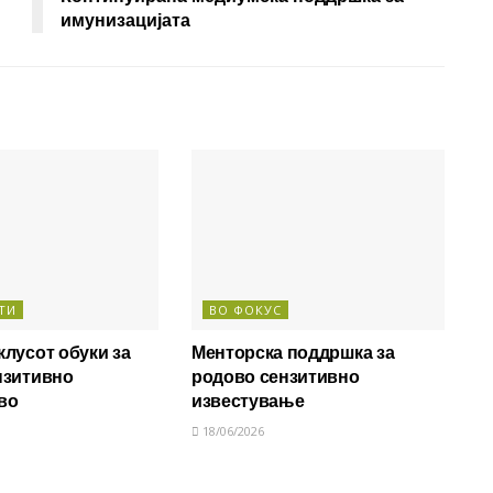
имунизацијата
ТИ
ВО ФОКУС
лусот обуки за
Менторска поддршка за
нзитивно
родово сензитивно
во
известување
18/06/2026