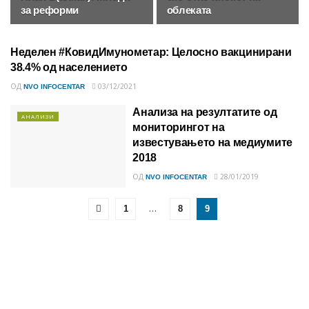
за реформи
облеката
Неделен #КовидИмунометар: Целосно вакцинирани
ПРОЕКТ - КОВИД
ИМУНОМЕТАР
38.4% од населението
ОД
03/12/2021
NVO INFOCENTAR
Анализа на резултатите од
АНАЛИЗИ
мониторингот на
известувањето на медиумите
2018
ОД
28/01/2019
NVO INFOCENTAR
…
1
8
9