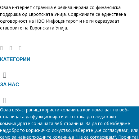
Оваа интернет страница е редизајнирана со финансиска
поддршка од Европската Унија. Содржините се единствена
одговорност на НВО Инфоцентарот и не ги одразуваат
ставовите на Европската Унија.
КАТЕГОРИИ
Menu
ЗА НАС
Menu
Оваа веб-страница користи колачиња кои помагаат на веб-
страницата да функционира и исто така да следи како
комуницирате со нашата веб-страница. За да го обезбедиме
најдоброто корисничко искуство, изберете „Се согласувам“, или
само за најнеопходните колачиња "Не се согласувам". Прочитај