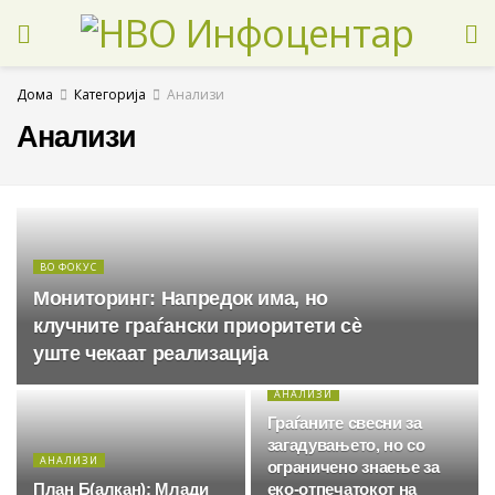
Дома
Категорија
Анализи
Анализи
ВО ФОКУС
Мониторинг: Напредок има, но
клучните граѓански приоритети сè
уште чекаат реализација
АНАЛИЗИ
Граѓаните свесни за
загадувањето, но со
АНАЛИЗИ
ограничено знаење за
План Б(алкан): Млади
еко-отпечатокот на