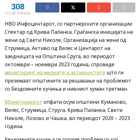
308
СПОДЕЛУВАЊА
НВО Инфоцентарот, со партнерските организации
Спектар од Крива Паланка, Граѓанска иницијата на
жени од Свети Николе, Организација на жени од
Струмица, Активо од Велес и Центарот на
заедницата на Општина Сруга, во периодот
октомври – ноември 2023 година, спроведе
мониторинг на мерките и активностите
што ги
преземаат општините за решавање на проблемот
со бездомните кучиња и нивниот хуман третман.
Мониторингот
опфати осум општини: Куманово,
Велес, Струмица, Струга, Крива Паланка, Свети
Николе, Лозово и Чашка, во периодот 2020 – 2023
година.
Бездомните кучиња се горлив проблем со кој