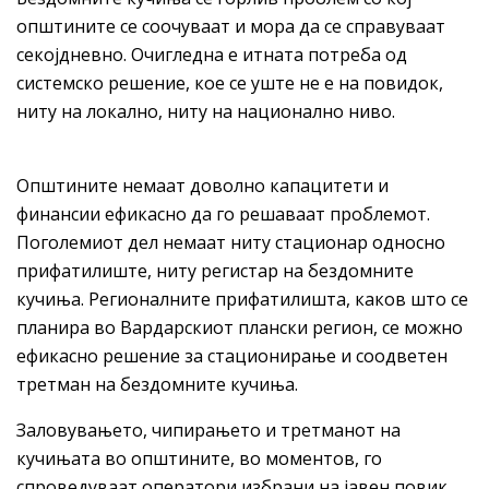
општините се соочуваат и мора да се справуваат
секојдневно. Очигледна е итната потреба од
системско решение, кое се уште не е на повидок,
ниту на локално, ниту на национално ниво.
Општините немаат доволно капацитети и
финансии ефикасно да го решаваат проблемот.
Поголемиот дел немаат ниту стационар односно
прифатилиште, ниту регистар на бездомните
кучиња. Регионалните прифатилишта, каков што се
планира во Вардарскиот плански регион, се можно
ефикасно решение за стационирање и соодветен
третман на бездомните кучиња.
Заловувањето, чипирањето и третманот на
кучињата во општините, во моментов, го
спроведуваат оператори избрани на јавен повик,