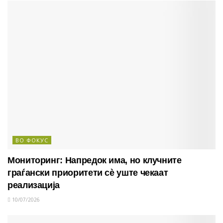
ВО ФОКУС
Мониторинг: Напредок има, но клучните
граѓански приоритети сè уште чекаат
реализација
10/07/2026