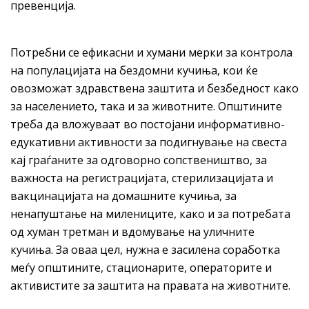
превенција.
Потребни се ефикасни и хумани мерки за контрола
на популацијата на бездомни кучиња, кои ќе
овозможат здравствена заштита и безбедност како
за населението, така и за животните. Општините
треба да вложуваат во постојани информативно-
едукативни активности за подигнување на свеста
кај граѓаните за одговорно сопствеништво, за
важноста на регистрацијата, стерилизацијата и
вакцинацијата на домашните кучиња, за
ненапуштање на милениците, како и за потребата
од хуман третман и вдомување на уличните
кучиња. За оваа цел, нужна е засилена соработка
меѓу општините, стационарите, операторите и
активистите за заштита на правата на животните.