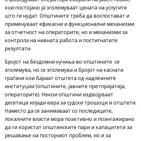
кои постојано ја зголемуваат цената на услугите
што ги нудат. Општините треба да воспостават и
применуваат ефикасни и функционални механизми
за отчетност на операторите, но и механизми за
контрола на нивната работа и постигнатите
резултати.
Бројот на бездомни кучиња во општините се
зголемува, но се зголемува и бројот на каснати
граѓани кои бараат отштета од надлежните
институции (општините, јавните претпријатија,
операторите). Некои општини издвојуваат
десетици илјади евра за судски трошоци и отштети.
Наместо да се занимаваат со последиците,
локалните власти мора поактивно и поангажирано
да ги користат општинските пари и капацитети за
решавање на постојниот проблем, но и за