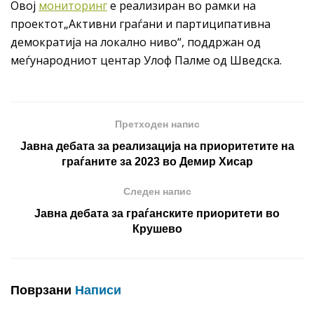
Овој
мониторинг
е реализиран во рамки на
проектот„Активни граѓани и партиципативна
демократија на локално ниво“, поддржан од
меѓународниот центар Улоф Палме од Шведска.
Претходен напис
Јавна дебата за реализација на приоритетите на
граѓаните за 2023 во Демир Хисар
Следен напис
Јавна дебата за граѓанските приоритети во
Крушево
Поврзани
Написи