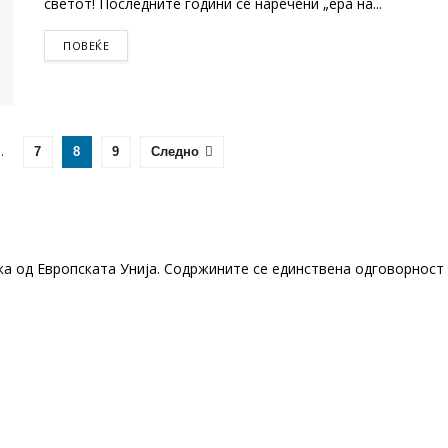
светот! Последните години се наречени „ера на...
DETAILS
ПОВЕЌЕ
…
7
8
9
Следно
ка од Европската Унија. Содржините се единствена одговорност