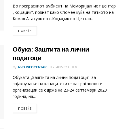
Во прекрасниот амбиент на Меморијалниот центар
„Коџаџик“, познат како Спомен куќа на таткото на
Кемал Ататурк во с.Коџаџик во Центар...
DETAILS
ПОВЕЌЕ
Обука: Заштита на лични
податоци
ОД
25/09/2023
NVO INFOCENTAR
0
Oбуката „Заштита на лични податоци“ за
зајакнување на капацитетите на граѓанските
организации се одржа на 23-24 септември 2023
година, на...
DETAILS
ПОВЕЌЕ