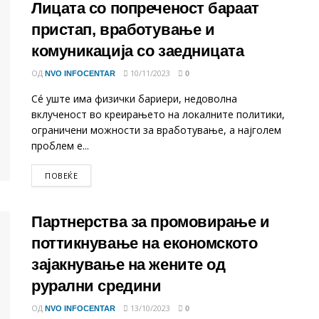
Лицата со попреченост бараат
пристап, вработување и
комуникација со заедницата
ОД
10/11/2023
NVO INFOCENTAR
0
Сé уште има физички бариери, недоволна
вклученост во креирањето на локалните политики,
ограничени можности за вработување, а најголем
проблем е...
DETAILS
ПОВЕЌЕ
Партнерства за промовирање и
поттикнување на економското
зајакнување на жените од
рурални средини
ОД
13/10/2023
NVO INFOCENTAR
0