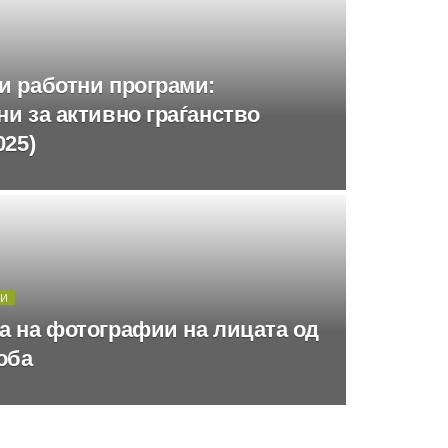
и работни програми:
и за активно граѓанство
025)
ТИ
а на фотографии на лицата од
оба