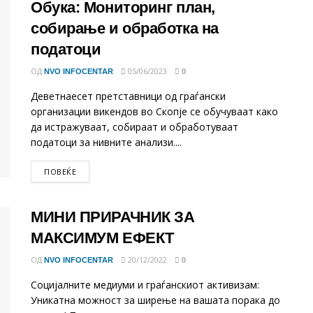
Обука: Мониторинг план,
собирање и обработка на
податоци
ОД
05/06/2023
NVO INFOCENTAR
0
Деветнаесет претставници од граѓански
организации викендов во Скопје се обучуваат како
да истражуваат, собираат и обработуваат
податоци за нивните анализи....
DETAILS
ПОВЕЌЕ
МИНИ ПРИРАЧНИК ЗА
МАКСИМУМ ЕФЕКТ
ОД
20/12/2022
NVO INFOCENTAR
0
Социјалните медиуми и граѓанскиот активизам:
Уникатна можност за ширење на вашата порака до