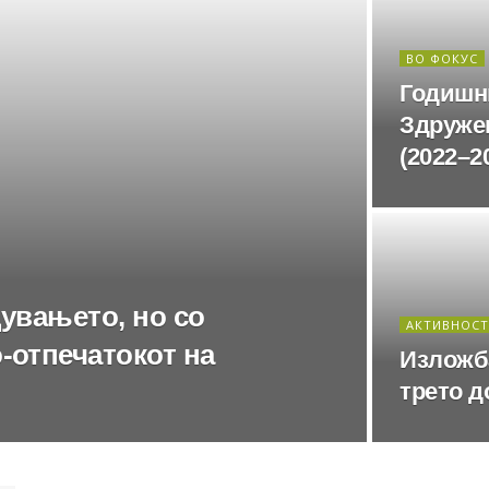
ВО ФОКУС
Годишн
Здружен
(2022–2
дувањето, но со
АКТИВНОС
-отпечатокот на
Изложб
трето д