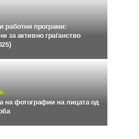
и работни програми:
и за активно граѓанство
025)
ТИ
а на фотографии на лицата од
оба