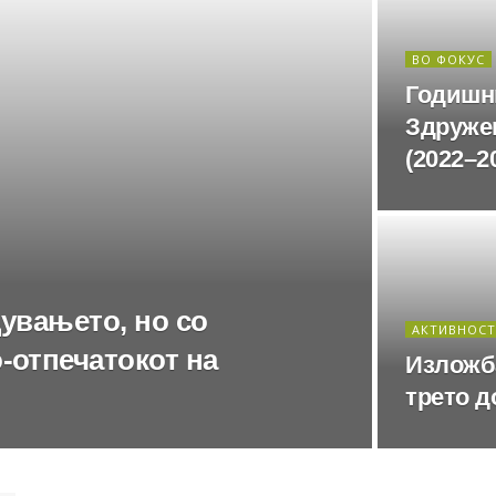
ВО ФОКУС
Годишн
Здружен
(2022–2
дувањето, но со
АКТИВНОС
-отпечатокот на
Изложб
трето д