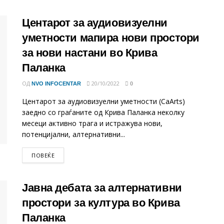
Центарот за аудиовизуелни
уметности мапира нови простори
за нови настани во Крива
Паланка
ОД
20/10/2022
NVO INFOCENTAR
0
Центарот за аудиовизуелни уметности (CaArts)
заедно со граѓаните од Крива Паланка неколку
месеци активно трага и истражува нови,
потенцијални, алтернативни...
DETAILS
ПОВЕЌЕ
Јавна дебата за алтернативни
простори за култура во Крива
Паланка