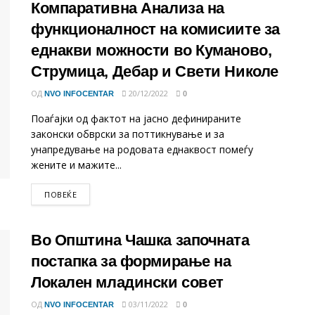
Компаративна Анализа на
функционалност на комисиите за
еднакви можности во Куманово,
Струмица, Дебар и Свети Николе
ОД
20/12/2022
NVO INFOCENTAR
0
Поаѓајки од фактот на јасно дефинираните
законски обврски за поттикнување и за
унапредување на родовата еднаквост помеѓу
жените и мажите...
DETAILS
ПОВЕЌЕ
Во Општина Чашка започната
постапка за формирање на
Локален младински совет
ОД
03/11/2022
NVO INFOCENTAR
0