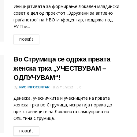
Иницијативата за формирање Локален младински
совет е дел од проектот „Здружени за активно
граѓанство“ на НВО Инфоцентар, поддржан од
ЕУ.The...
DETAILS
ПОВЕЌЕ
Во Струмица се одржа првата
женска трка „УЧЕСТВУВАМ –
ОДЛУЧУВАМ“!
ОД
29/10/2022
NVO INFOCENTAR
0
Денеска, учесничките и учесниците на првата
женска трка во Струмица, испратија порака до
претставниците на Локалната самоуправа на
Општина Струмица...
DETAILS
ПОВЕЌЕ