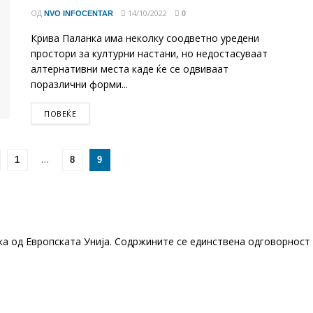
ОД
14/10/2022
NVO INFOCENTAR
0
Крива Паланка има неколку соодветно уредени
простори за културни настани, но недостасуваат
алтернативни места каде ќе се одвиваат
поразлични форми...
DETAILS
ПОВЕЌЕ
…
1
8
9
ка од Европската Унија. Содржините се единствена одговорност