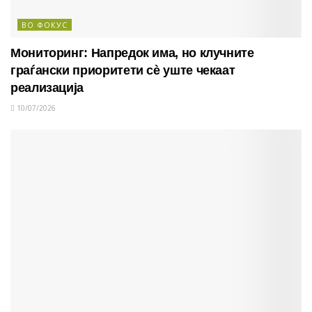
ВО ФОКУС
Мониторинг: Напредок има, но клучните
граѓански приоритети сè уште чекаат
реализација
10/07/2026