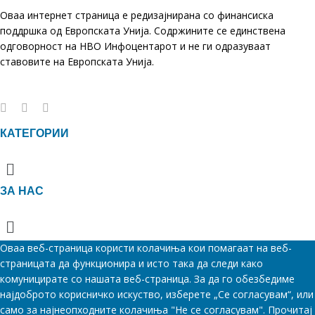
Оваа интернет страница е редизајнирана со финансиска
поддршка од Европската Унија. Содржините се единствена
одговорност на НВО Инфоцентарот и не ги одразуваат
ставовите на Европската Унија.
КАТЕГОРИИ
Menu
ЗА НАС
Menu
Оваа веб-страница користи колачиња кои помагаат на веб-
страницата да функционира и исто така да следи како
комуницирате со нашата веб-страница. За да го обезбедиме
најдоброто корисничко искуство, изберете „Се согласувам“, или
само за најнеопходните колачиња "Не се согласувам". Прочитај