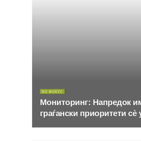
ВО ФОКУС
Мониторинг: Напредок им
граѓански приоритети сè 