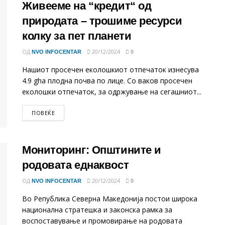
Живееме на “кредит“ од
природата – трошиме ресурси
колку за пет планети
ОД
20/12/2024
NVO INFOCENTAR
0
Нашиот просечен еколошкиот отпечаток изнесува
4.9 gha плодна почва по лице. Со ваков просечен
еколошки отпечаток, за одржување на сегашниот...
DETAILS
ПОВЕЌЕ
Мониторинг: Општините и
родовата еднаквост
ОД
20/12/2024
NVO INFOCENTAR
0
Во Република Северна Македонија постои широка
национална стратешка и законска рамка за
воспоставување и промовирање на родовата