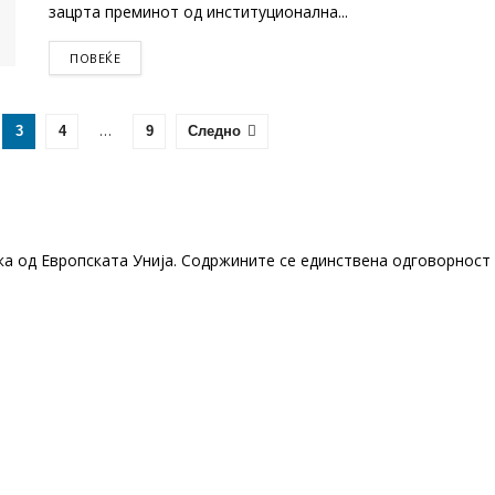
зацрта преминот од институционална...
DETAILS
ПОВЕЌЕ
…
3
4
9
Следно
ка од Европската Унија. Содржините се единствена одговорност