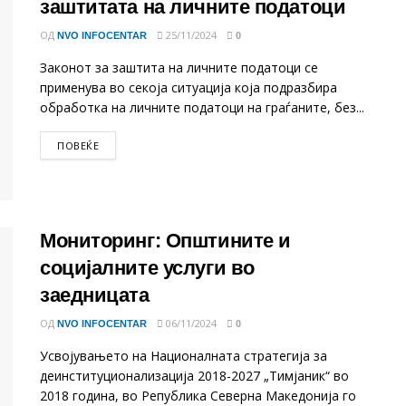
заштитата на личните податоци
ОД
25/11/2024
NVO INFOCENTAR
0
Законот за заштита на личните податоци се
применува во секоја ситуација која подразбира
обработка на личните податоци на граѓаните, без...
DETAILS
ПОВЕЌЕ
Мониторинг: Општините и
социјалните услуги во
заедницата
ОД
06/11/2024
NVO INFOCENTAR
0
Усвојувањето на Националната стратегија за
деинституционализација 2018-2027 „Тимјаник“ во
2018 година, во Република Северна Македонија го