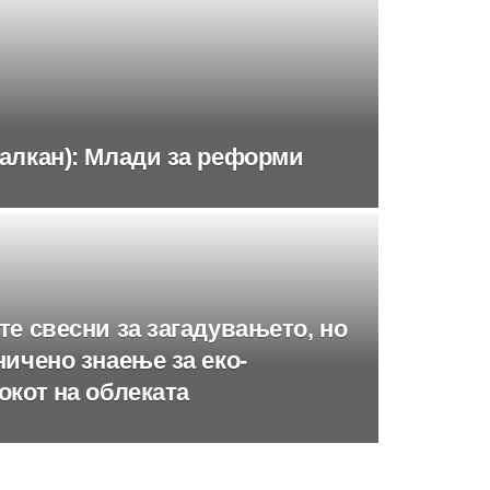
алкан): Млади за реформи
те свесни за загадувањето, но
ничено знаење за еко-
окот на облеката