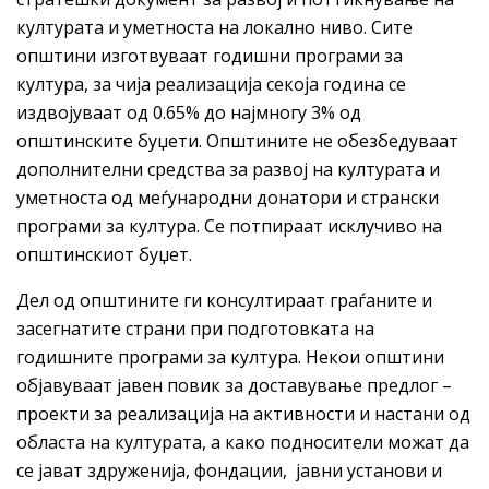
културата и уметноста на локално ниво. Сите
општини изготвуваат годишни програми за
култура, за чија реализација секоја година се
издвојуваат од 0.65% до најмногу 3% од
општинските буџети. Општините не обезбедуваат
дополнителни средства за развој на културата и
уметноста од меѓународни донатори и странски
програми за култура. Се потпираат исклучиво на
општинскиот буџет.
Дел од општините ги консултираат граѓаните и
засегнатите страни при подготовката на
годишните програми за култура. Некои општини
објавуваaт јавен повик за доставување предлог –
проекти за реализација на активности и настани од
областа на културата, а како подносители можат да
се јават здруженија, фондации, јавни установи и