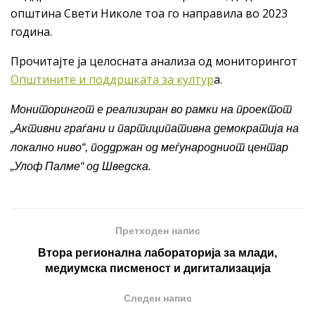
општина Свети Николе тоа го направила во 2023
година.
Прочитајте ја целосната анализа од мониторингот
Општините и поддршката за култур
а.
Мониторингот е реализиран во рамки на проектот
„Активни граѓани и партиципативна демократија на
локално ниво“, поддржан од меѓународниот центар
„Улоф Палме“ од Шведска.
Претходен напис
Втора регионална лабораторија за млади,
медиумска писменост и дигитализација
Следен напис