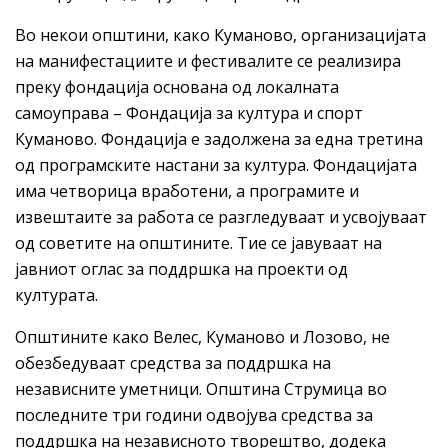
Во некои општини, како Куманово, организацијата
на манифестациите и фестивалите се реализира
преку фондација основана од локалната
самоуправа – Фондација за култура и спорт
Куманово. Фондација е задолжена за една третина
од програмските настани за култура. Фондацијата
има четворица вработени, а програмите и
извештаите за работа се разгледуваат и усвојуваат
од советите на општините. Тие се јавуваат на
јавниот оглас за поддршка на проекти од
културата.
Општините како Велес, Куманово и Лозово, не
обезбедуваат средства за поддршка на
независните уметници. Општина Струмица во
последните три години одвојува средства за
поддршка на независното творештво, додека