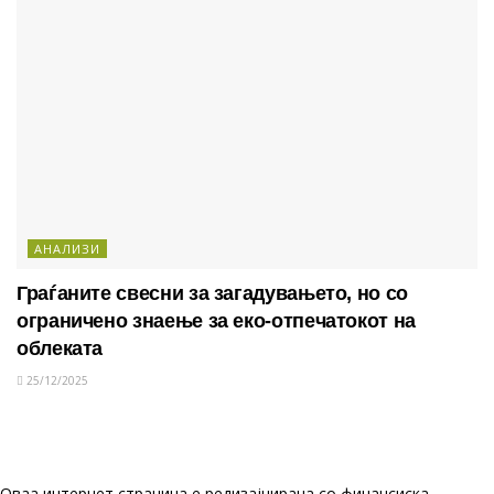
АНАЛИЗИ
Граѓаните свесни за загадувањето, но со
ограничено знаење за еко-отпечатокот на
облеката
25/12/2025
Оваа интернет страница е редизајнирана со финансиска