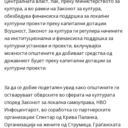
Централната власт, пак, преку Министерството за
култура, а во рамки на Законот за култура,
обезбедува финансиска поддршка за локални
културни проекти преку капитални дотации.
Всушност, Законот за култура ги регулира начините
на институционална и финансиска поддршка за
културни установи и проекти, вклучувајќи
можности општините да добиваат средства од
државниот буџет преку капитални дотации за
културни проекти.
За да се добие подетален увид како општините ги
остваруваат обврските во сферата на културата
според Законот за локална самоуправа, НВО
Инфоцентарот, во соработка со партнерските
организации: Спектар од Крива Паланка,
Организација на жените од Струмица, Граѓанската