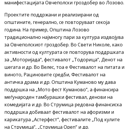
манифестацијата Овчеполски гроздобер во Лозово.
Проектите поддржани и реализирани од
општините, генерално, се повторуваат секоја
година. На пример, Општина Лозово
традиционално најмногу пари за култура издвојува
за Овчеполскиот гроздобер. Во Свети Николе, како
активности од културата се повторува поддршката
за „Моторијада“, фестивалот „Тодорица“, Денот на
шегата и др. Во Велес, тоа е Фестивалот на питата и
виното, Рациновите средби, Фестивалот на
античка драма и др. Општина Куманово му дава
поддршка на „Мото фест Куманово“, а финансира
меѓународен тамбурашки фестивал, денови на
комедијата и др. Во Струмица редовна финансиска
поддршка добиваат фестивалот на афоризми и
карикатура „Астерфест“, фестивалите „Под кулите
на Струмица“, „Струмица Open“ и др.