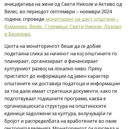
иницијатива на жени од Свети Николе и Активо од
Велес, во периодот септември – ноември 2024
година, спроведе
мониторинг на шест општини –
Куманово, Велес, Струмица, Свети Николе, Лозово
и Босилово
.
Целта на мониторингот беше да се добие
подетална слика за начинот на кој општините го
планираат, организираат и финансираат
културниот развој на локално ниво. Преку
пристапот до информации од јавен карактер
општините ни доставија податоци и информации
за тоа дали имаат стратешки документи, како ги
подготвуваат годишните програми, каква е
организациската структура на општинските
единици задолжени за култура, вклучувајќи ги
бројот и распределбата на вработените во овие
сектори/одделенија. Мониторингот ги разгледа и