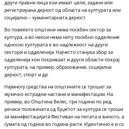
други правни лица кои имаат цели, задачи или
регистрирана дејност од областа на културата или
социјално – хуманитарната дејност.
Во повеќето општини нема посебен сектор за
култура, а во некои нема ниту посебно одделение
односно културата е во надлежност на други
сектори и одделенија. Најчесто станува збор за
одделенија кои покриваат и други области покрај
културата, на пример, образование, социјална
дејност, спорт и др.
Најмногу средства на општините се трошат за
музичко-естрадни настани и манифестации. На
пример, во Општина Велес, три години по ред,
речиси половината од буџетот за култура се троши
за манифестацијата Фестивал на питата и виното, а
сумата од година во година расте. Идентично е и со