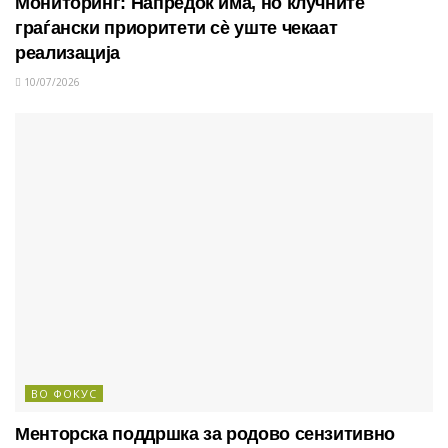
Мониторинг: Напредок има, но клучните
граѓански приоритети сè уште чекаат
реализација
10/07/2026
ВО ФОКУС
Менторска поддршка за родово сензитивно