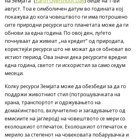
на Земјата“ (
Earth Overshoot Day
) беше на 1-ви
август. Тоа е симболичен датум во годината кој
покажува до кога човештвото ги има потрошено
сите природни ресурси што планетата може да ги
обнови за една година. По овој ден, луѓето
почнуваат да живеат „на кредит“ од природата,
користејќи ресурси што не можат да се обноват во
истиот период. Ова значи дека ресурсите вредни
една година, светот ги искористил за само седум
месеци.
Колку ресурси Земјата може да обезбеди за да го
поддржи животниот стил (потрошувачката на
храна, транспортот и одржувањето на
домаќинството, вклучително и загадувањето од
емисиите на јаглерод) на човештвото се мери со
еколошкиот отпечаток. Еколошкиот отпечаток е
мерило за степенот на човековата побарувачка и