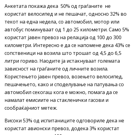
Анкетата покажа дека 50% од граѓаните не
користат велосипед и не пешачат, односно 32% во
текот на една недела, со автомобил, мотор или
автобус поминуваат од 1 до 25 километри. Само 5%
користат јавен превоз на релација од 100 до 300
километри. Интересно е да се напомене дека 43% се
сопственици на возила што трошат од 4,5 до 6,5
литри гориво. Наодите ја истакнуваат големата
зависност на граѓаните од личните возила.
Користењето јавен превоз, возењето велосипед,
пешачењето, како и споделување на патувања со
автомобил секогаш кога е можно, помага да се
намалат емисиите на стакленички гасови и
сообраќајниот метеж.
Високи 53% од испитаниците одговориле дека не
користат авионски превоз, додека 3% користат