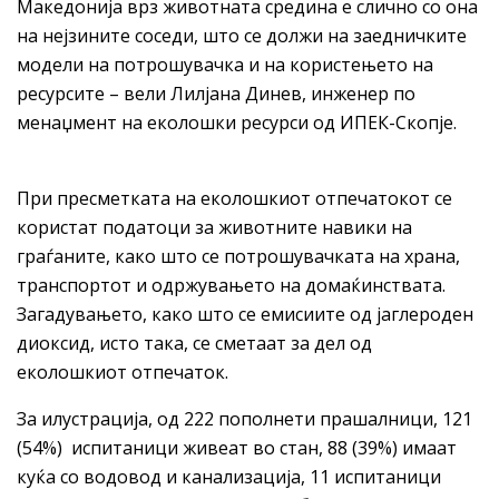
Македонија врз животната средина е слично со она
на нејзините соседи, што се должи на заедничките
модели на потрошувачка и на користењето на
ресурсите – вели Лилјана Динев, инженер по
менаџмент на еколошки ресурси од ИПЕК-Скопје.
При пресметката на еколошкиот отпечатокот се
користат податоци за животните навики на
граѓаните, како што се потрошувачката на храна,
транспортот и одржувањето на домаќинствата.
Загадувањето, како што се емисиите од јаглероден
диоксид, исто така, се сметаат за дел од
еколошкиот отпечаток.
За илустрација, од 222 пополнети прашалници, 121
(54%) испитаници живеат во стан, 88 (39%) имаат
куќа со водовод и канализација, 11 испитаници