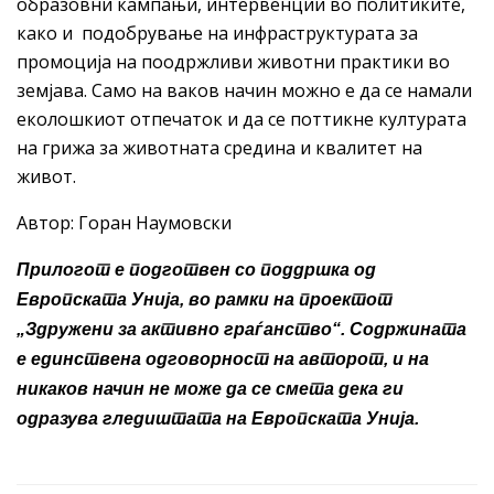
образовни кампањи, интервенции во политиките,
како и подобрување на инфраструктурата за
промоција на поодржливи животни практики во
земјава. Само на ваков начин можно е да се намали
еколошкиот отпечаток и да се поттикне културата
на грижа за животната средина и квалитет на
живот.
Автор: Горан Наумовски
Прилогот е подготвен со поддршка од
Европската Унија, во рамки на проектот
„Здружени за активно граѓанство“. Содржината
е единствена одговорност на авторот, и на
никаков начин не може да се смета дека ги
одразува гледиштата на Европската Унија.