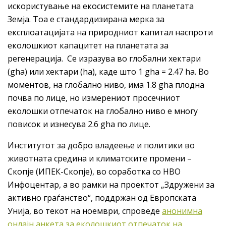
искористување на екосистемите на планетата
Земја. Тоа е стандардизирана мерка за
експлоатацијата на природниот капитал наспроти
еколошкиот капацитет на планетата за
регенерација. Се изразува во глобални хектари
(gha) или хектари (ha), каде што 1 gha = 2.47 ha. Во
моментов, на глобално ниво, има 1.8 gha плодна
почва по лице, но измерениот просечниот
еколошки отпечаток на глобално ниво е многу
повисок и изнесува 2.6 gha по лице.
Институтот за добро владеење и политики во
животната средина и климатските промени –
Скопје (ИПЕК-Скопје), во соработка со НВО
Инфоцентар, а во рамки на проектот „Здружени за
активно граѓанство“, поддржан од Европската
Унија, во текот на ноември, спроведе
анонимна
онлајн анкета за еколошкиот отпечаток на