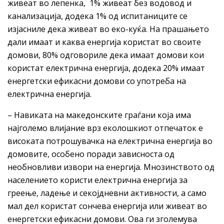
живеат во лепенка, 1% живеат без водовод и
канализација, додека 1% од испитаниците се
изјасниле дека живеат во еко-куќа. На прашањето
дали имаат и каква енергија користат во своите
домови, 80% одговориле дека имаат домови кои
користат електрична енергија, додека 20% имаат
енергетски ефикасни домови со употреба на
електрична енергија.
– Навиката на македонските граѓани која има
најголемо влијание врз еколошкиот отпечаток е
високата потрошувачка на електрична енергија во
домовите, особено поради зависноста од
необновливи извори на енергија. Мнозинството од
населението користи електрична енергија за
греење, ладење и секојдневни активности, а само
мал дел користат сончева енергија или живеат во
енергетски ефикасни домови. Ова ги зголемува