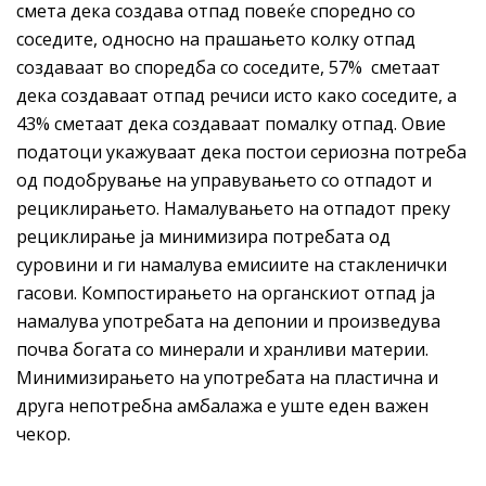
смета дека создава отпад повеќе споредно со
соседите, односно на прашањето колку отпад
создаваат во споредба со соседите, 57% сметаат
дека создаваат отпад речиси исто како соседите, а
43% сметаат дека создаваат помалку отпад. Овие
податоци укажуваат дека постои сериозна потреба
од подобрување на управувањето со отпадот и
рециклирањето. Намалувањето на отпадот преку
рециклирање ја минимизира потребата од
суровини и ги намалува емисиите на стакленички
гасови. Компостирањето на органскиот отпад ја
намалува употребата на депонии и произведува
почва богата со минерали и хранливи материи.
Минимизирањето на употребата на пластична и
друга непотребна амбалажа е уште еден важен
чекор.