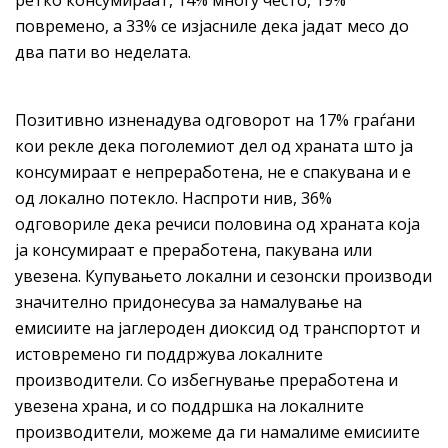
ретко консумираат, 14% многу често, 19%
повремено, а 33% се изјасниле дека јадат месо до
два пати во неделата.
Позитивно изненадува одговорот на 17% граѓани
кои рекле дека поголемиот дел од храната што ја
консумираат е непреработена, не е спакувана и е
од локално потекло. Наспроти нив, 36%
одговориле дека речиси половина од храната која
ја консумираат е преработена, пакувана или
увезена. Купувањето локални и сезонски производи
значително придонесува за намалување на
емисиите на јаглероден диоксид од транспортот и
истовремено ги поддржува локалните
производители. Со избегнување преработена и
увезена храна, и со поддршка на локалните
производители, можеме да ги намалиме емисиите