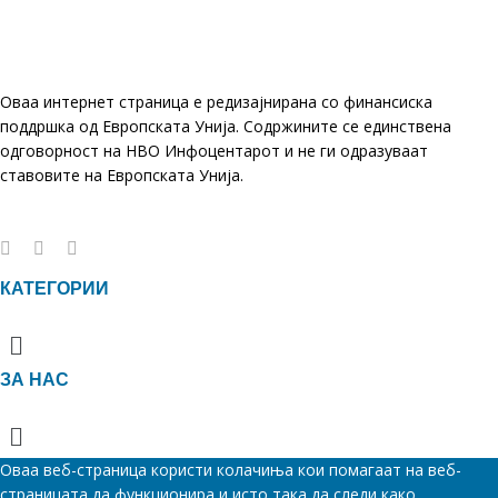
Оваа интернет страница е редизајнирана со финансиска
поддршка од Европската Унија. Содржините се единствена
одговорност на НВО Инфоцентарот и не ги одразуваат
ставовите на Европската Унија.
КАТЕГОРИИ
Menu
ЗА НАС
Menu
Оваа веб-страница користи колачиња кои помагаат на веб-
страницата да функционира и исто така да следи како