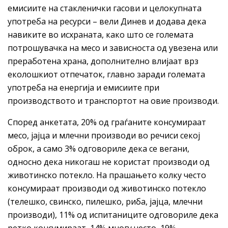
емисиите на стакленички гасови и целокупната
употреба на ресурси – вели Динев и додава дека
навиките во исхраната, како што се големата
потрошувачка на месо и зависноста од увезена или
преработена храна, дополнително влијаат врз
еколошкиот отпечаток, главно заради големата
употреба на енергија и емисиите при
производството и транспортот на овие производи.
Според анкетата, 20% од граѓаните консумираат
месо, јајца и млечни производи во речиси секој
оброк, а само 3% одговориле дека се вегани,
односно дека никогаш не користат производи од
животинско потекло. На прашањето колку често
консумираат производи од животинско потекло
(телешко, свинско, пилешко, риба, јајца, млечни
производи), 11% од испитаниците одговориле дека