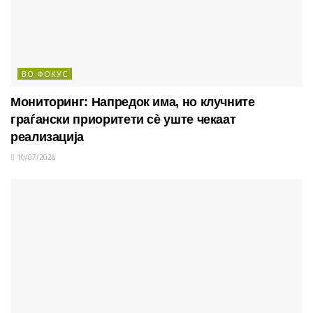
ВО ФОКУС
Мониторинг: Напредок има, но клучните
граѓански приоритети сè уште чекаат
реализација
10/07/2026