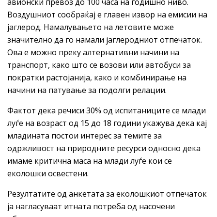
авионски превоз до 100 часа на годишно ниво.
Воздушниот сообраќај е главен извор на емисии на
јаглерод. Намалувањето на летовите може
значително да го намали јаглеродниот отпечаток.
Ова е можно преку алтернативни начини на
транспорт, како што се возови или автобуси за
пократки растојанија, како и комбинирање на
начини на патување за подолги релации.
Фактот дека речиси 30% од испитаниците се млади
луѓе на возраст од 15 до 18 години укажува дека кај
младината постои интерес за темите за
одржливост на природните ресурси односно дека
имаме критична маса на млади луѓе кои се
еколошки освестени.
Резултатите од анкетата за еколошкиот отпечаток
ја нагласуваат итната потреба од насочени