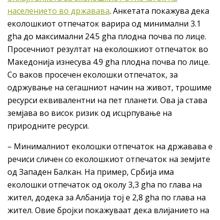
населението во државава
. Анкетата покажува дека
еколошкиот отпечаток варира од минимални 3.1
gha до максимални 24.5 gha плодна почва по лице.
Просечниот резултат на еколошкиот отпечаток во
Македонија изнесува 4.9 gha плодна почва по лице.
Со ваков просечен еколошки отпечаток, за
одржување на сегашниот начин на живот, трошиме
ресурси еквивалентни на пет планети. Ова ја става
земјава во висок ризик од исцрпување на
природните ресурси.
– Минималниот еколошки отпечаток на државава е
речиси сличен со еколошкиот отпечаток на земјите
од Западен Балкан. На пример, Србија има
еколошки отпечаток од околу 3,3 gha по глава на
жител, додека за Албанија тој е 2,8 gha по глава на
жител. Овие бројки покажуваат дека влијанието на