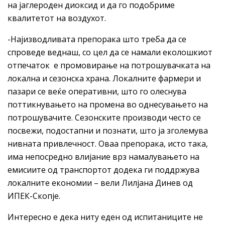
на јаглероден диоксид и да го подобриме
квалитетот на воздухот.
-Најизводливата препорака што треба да се
спроведе веднаш, со цел да се намали еколошкиот
отпечаток е промовирање на потрошувачката на
локална и сезонска храна. Локалните фармери и
пазари се веќе оперативни, што го олеснува
поттикнувањето на промена во однесувањето на
потрошувачите. Сезонските производи често се
посвежи, подостапни и познати, што ја зголемува
нивната привлечност. Оваа препорака, исто така,
има непосредно влијание врз намалувањето на
емисиите од транспортот додека ги поддржува
локалните економии – вели Лилјана Динев од
ИПЕК-Скопје.
Интересно е дека ниту еден од испитаниците не