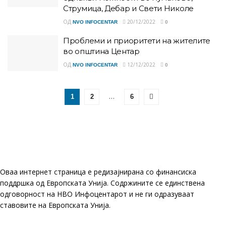
Струмица, Дебар и Свети Николе
ОД
20/12/2022
NVO INFOCENTAR
0
Проблеми и приоритети на жителите
во општина Центар
ОД
12/12/2022
NVO INFOCENTAR
0
…
1
2
6
Оваа интернет страница е редизајнирана со финансиска
поддршка од Европската Унија. Содржините се единствена
одговорност на НВО Инфоцентарот и не ги одразуваат
ставовите на Европската Унија.