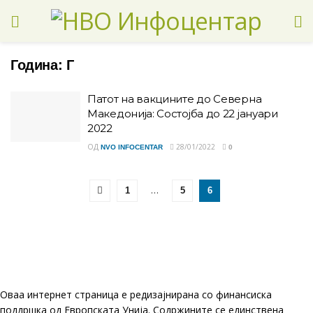
Година:
Г
Патот на вакцините до Северна
Македонија: Состојба до 22 јануари
2022
ОД
28/01/2022
NVO INFOCENTAR
0
…
1
5
6
Оваа интернет страница е редизајнирана со финансиска
поддршка од Европската Унија. Содржините се единствена