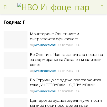
Година:
Г
Мониторинг: Општините и
енергетската ефикасност
ОД
01/12/2022
NVO INFOCENTAR
0
Во Општина Чашка започната постапка
за формирање на Локален младински
совет
ОД
03/11/2022
NVO INFOCENTAR
0
Во Струмица се одржа првата женска
трка „УЧЕСТВУВАМ – ОДЛУЧУВАМ“!
ОД
29/10/2022
NVO INFOCENTAR
0
Центарот за аудиовизуелни уметности
мапира нови простори за нови