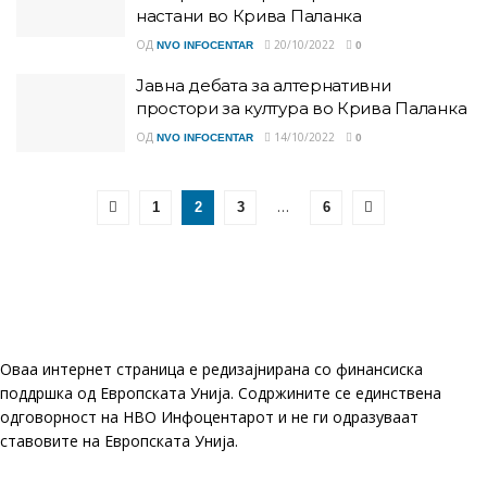
настани во Крива Паланка
ОД
20/10/2022
NVO INFOCENTAR
0
Јавна дебата за алтернативни
простори за култура во Крива Паланка
ОД
14/10/2022
NVO INFOCENTAR
0
…
1
2
3
6
Оваа интернет страница е редизајнирана со финансиска
поддршка од Европската Унија. Содржините се единствена
одговорност на НВО Инфоцентарот и не ги одразуваат
ставовите на Европската Унија.