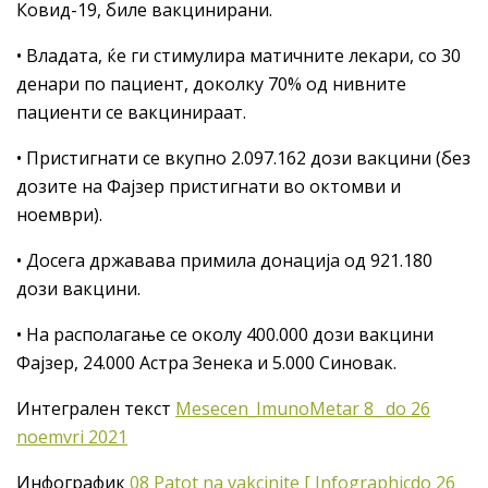
Ковид-19, биле вакцинирани.
• Владата, ќе ги стимулира матичните лекари, со 30
денари по пациент, доколку 70% од нивните
пациенти се вакцинираат.
• Пристигнати се вкупно 2.097.162 дози вакцини (без
дозите на Фајзер пристигнати во октомви и
ноември).
• Досега државава примила донација од 921.180
дози вакцини.
• На располагање се околу 400.000 дози вакцини
Фајзер, 24.000 Астра Зенека и 5.000 Синовак.
Интегрален текст
Mesecen_ImunoMetar 8_ do 26
noemvri 2021
Инфографик
08 Patot na vakcinite [ Infographicdo 26