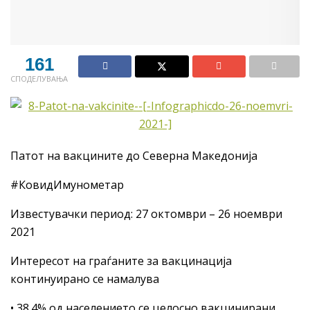
161
СПОДЕЛУВАЊА
Патот на вакцините до Северна Македонија
#КовидИмунометар
Известувачки период: 27 октомври – 26 ноември
2021
Интересот на граѓаните за вакцинација
континуирано се намалува
• 38.4% од населението се целосно вакцинирани