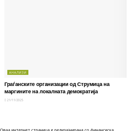
АНАЛИЗИ
Граѓанските организации од Струмица на
маргините на локалната демократија
21/11/2025
Оваа интернет страница е редизајнирана со финансиска