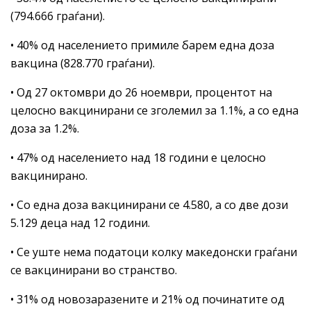
(794.666 граѓани).
• 40% од населението примиле барем една доза
вакцина (828.770 граѓани).
• Од 27 октомври до 26 ноември, процентот на
целосно вакцинирани се зголемил за 1.1%, а со една
доза за 1.2%.
• 47% од населението над 18 години е целосно
вакцинирано.
• Со една доза вакцинирани се 4.580, а со две дози
5.129 деца над 12 години.
• Се уште нема податоци колку македонски граѓани
се вакцинирани во странство.
• 31% од новозаразенитe и 21% од починатите од