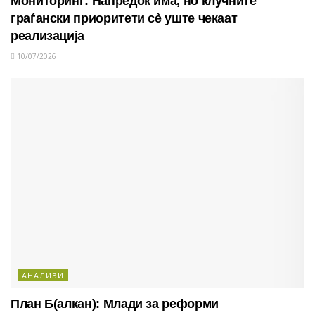
Мониторинг: Напредок има, но клучните
граѓански приоритети сè уште чекаат
реализација
10/07/2026
АНАЛИЗИ
План Б(алкан): Млади за реформи