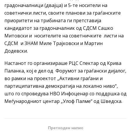
градоначалници (двајца) и 5-те носители на
советнички листи, своите планови за граѓанските
приоритети на трибината ги претставија
кандидатот за градоначалник од СДСМ Сашко
Митовски и носителите на советничките листи на
СДСМ и ЗНАМ Миле Трајковски и Мартин
Додевски.
Настанот го организираше РЦС Спектар од Крива
Паланка, кој е дел од Форумот за граѓански дијалог,
во рамки на проектот „Активни граѓани и
партиципативна демократија на локално ниво“,
што го спроведува НВО Инфоценар со поддршка од
Меѓународниот центар „Улоф Палме“ од Шведска.
Претходен напис