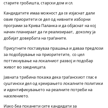
старите гробишта, старски дом и сл.
Кандидатите имаа можност да се изјаснат дали
овие приоритети се дел од нивните изборни
програми за Крива Паланка и да објаснат на кој
начин планираат да ги реализираат, доколку ја
добијат довербата на граѓаните.
Присутните поставуваа прашања и даваа предлози
за подобрување на приоритетите, со цел
поттикнување на локалниот развој и подобар
живот во заедницата.
Jавната трибина покажа дека граѓанскиот глас е
суштински дел од креирањето локалните политики
и идентификувањето на реалните потреби на
населението.
Иако беа поканети сите кандидати за