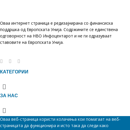
Оваа интернет страница е редизајнирана со финансиска
поддршка од Европската Унија. Содржините се единствена
одговорност на НВО Инфоцентарот и не ги одразуваат
ставовите на Европската Унија.
КАТЕГОРИИ
Menu
ЗА НАС
Menu
Оваа веб-страница користи колачиња кои помагаат на веб-
страницата да функционира и исто така да следи како