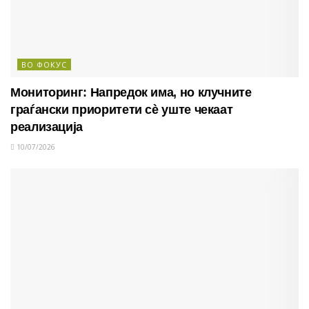
ВО ФОКУС
Мониторинг: Напредок има, но клучните
граѓански приоритети сè уште чекаат
реализација
10/07/2026