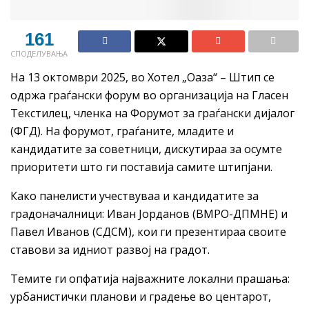
161
СПОДЕЛУВАЊА
На 13 октомври 2025, во Хотел „Оаза“ – Штип се
одржа граѓански форум во организација на Гласен
Текстилец, членка на Форумот за граѓански дијалог
(ФГД). На форумот, граѓаните, младите и
кандидатите за советници, дискутираа за осумте
приоритети што ги поставија самите штипјани.
Како панелисти учествуваа и кандидатите за
градоначалници: Иван Јорданов (ВМРО-ДПМНЕ) и
Павел Иванов (СДСМ), кои ги презентираа своите
ставови за идниот развој на градот.
Темите ги опфатија најважните локални прашања:
урбанистички планови и градење во центарот,