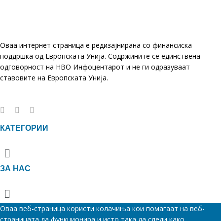
Оваа интернет страница е редизајнирана со финансиска
поддршка од Европската Унија. Содржините се единствена
одговорност на НВО Инфоцентарот и не ги одразуваат
ставовите на Европската Унија.
КАТЕГОРИИ
Menu
ЗА НАС
Menu
Оваа веб-страница користи колачиња кои помагаат на веб-
страницата да функционира и исто така да следи како