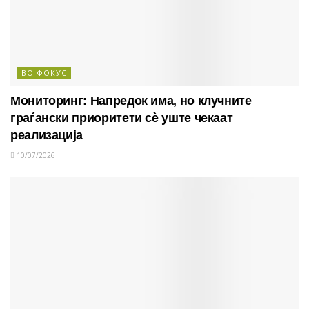
ВО ФОКУС
Мониторинг: Напредок има, но клучните
граѓански приоритети сè уште чекаат
реализација
10/07/2026