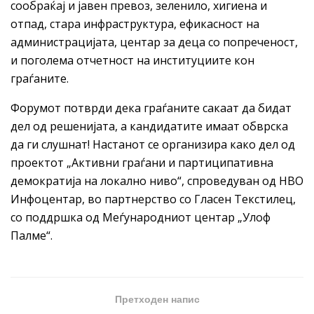
сообраќај и јавен превоз, зеленило, хигиена и
отпад, стара инфраструктура, ефикасност на
администрацијата, центар за деца со попреченост,
и поголема отчетност на институциите кон
граѓаните.
Форумот потврди дека граѓаните сакаат да бидат
дел од решенијата, а кандидатите имаат обврска
да ги слушнат! Настанот се организира како дел од
проектот „Активни граѓани и партиципативна
демократија на локално ниво“, спроведуван од НВО
Инфоцентар, во партнерство со Гласен Текстилец,
со поддршка од Меѓународниот центар „Улоф
Палме“.
Претходен напис