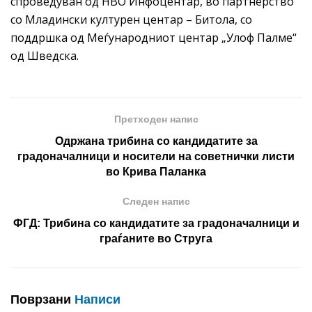
спроведуван од НВО Инфоцентар, во партнерство
со Младински културен центар – Битола, со
поддршка од Меѓународниот центар „Улоф Палме“
од Шведска.
Претходен напис
Одржана трибина со кандидатите за
градоначалници и носители на советнички листи
во Крива Паланка
Следен напис
ФГД: Трибина со кандидатите за градоначалници и
граѓаните во Струга
Поврзани
Написи