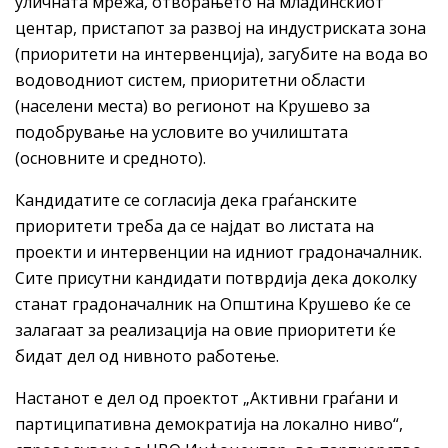
уличната мрежа, отворањето на младинскиот
центар, пристапот за развој на индустриската зона
(приоритети на интервенција), загубите на вода во
водоводниот систем, приоритетни области
(населени места) во регионот на Крушево за
подобрување на условите во училиштата
(основните и средното).
Кандидатите се согласија дека граѓанските
приоритети треба да се најдат во листата на
проекти и интервенции на идниот градоначалник.
Сите присутни кандидати потврдија дека доколку
станат градоначалник на Општина Крушево ќе се
залагаат за реализација на овие приоритети ќе
бидат дел од нивното работење.
Настанот е дел од проектот „Активни граѓани и
партиципативна демократија на локално ниво“,