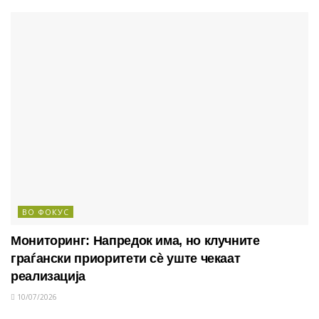
ВО ФОКУС
Мониторинг: Напредок има, но клучните
граѓански приоритети сè уште чекаат
реализација
10/07/2026