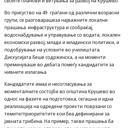
своите планови и ветувања за развој на Крушево.
Во присуство на 49 граѓани од различни возрасни
групи, се разговарашеза најважните локални
прашања: инфраструктура и сообраќај,
водоснабдување и управување со водата, локален
економски развој, млади и младински политики, и
подобрување на условите во училиштата.
Дискусијата беше содржинска, а на моменти
преминуваше во дебата помеѓу кандидатите за
нивните излагања.
Кандидатите имаа и несогласувања за
моменталните состојби во општина Крушево во
однос на фазите на подготовка, сегашна и идна
реализација на одредени проекти поврзани со
темите/приоритетите кои беа дефинирани за
јавната трибина. На пример, такви прашања ба