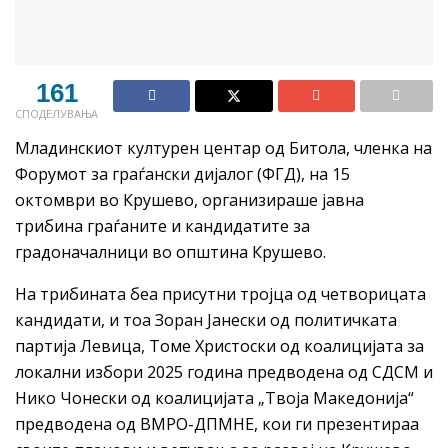
161
СПОДЕЛУВАЊА
Младинскиот културен центар од Битола, членка на
Форумот за граѓански дијалог (ФГД), на 15
октомври во Крушево, организираше јавна
трибина граѓаните и кандидатите за
градоначалници во општина Крушево.
На трибината беа присутни тројца од четворицата
кандидати, и тоа Зоран Јанески од политичката
партија Левица, Томе Христоски од коалицијата за
локални избори 2025 година предводена од СДСМ и
Нико Чонески од коалицијата „Твоја Македонија“
предводена од ВМРО-ДПМНЕ, кои ги презентираа