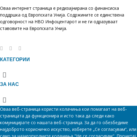
Оваа интернет страница е редизајнирана со финансиска
поддршка од Европската Унија. Содржините се единствена
одговорност на НВО Инфоцентарот и не ги одразуваат
ставовите на Европската Унија.
КАТЕГОРИИ
Menu
ЗА НАС
Menu
Оваа веб-страница користи колачиња кои помагаат на веб-
страницата да функционира и исто така да следи како
комуницирате со нашата веб-страница. За да го обезбедиме
најдоброто корисничко искуство, изберете „Се согласувам“, или
само за најнеопходните колачиња "Не се согласувам". Прочитај