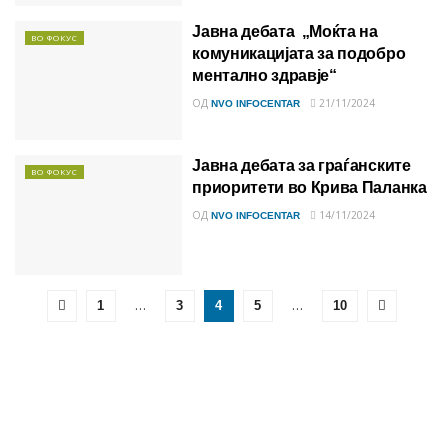
Јавна дебата „Моќта на
ВО ФОКУС
комуникацијата за подобро
ментално здравје“
ОД
21/11/2024
NVO INFOCENTAR
Јавна дебата за граѓанските
ВО ФОКУС
приоритети во Крива Паланка
ОД
14/11/2024
NVO INFOCENTAR
…
…
1
3
4
5
10