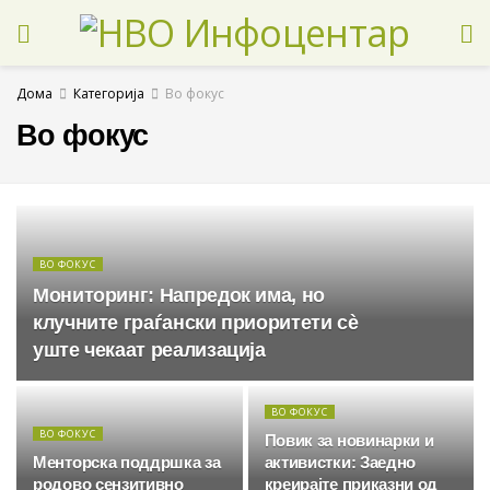
Дома
Категорија
Во фокус
Во фокус
ВО ФОКУС
Мониторинг: Напредок има, но
клучните граѓански приоритети сè
уште чекаат реализација
ВО ФОКУС
ВО ФОКУС
Повик за новинарки и
Менторска поддршка за
активистки: Заедно
родово сензитивно
креирајте приказни од