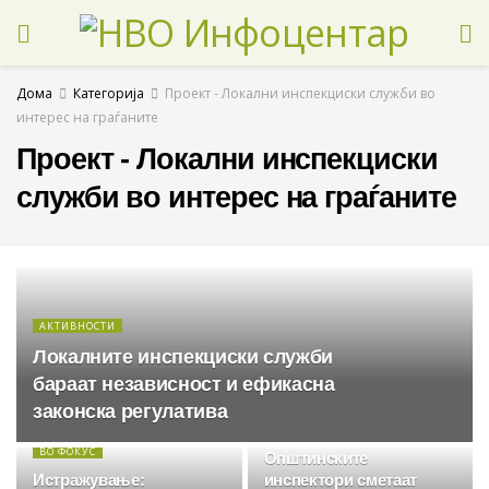
Дома
Категорија
Проект - Локални инспекциски служби во
интерес на граѓаните
Проект - Локални инспекциски
служби во интерес на граѓаните
АКТИВНОСТИ
Локалните инспекциски служби
бараат независност и ефикасна
законска регулатива
АКТИВНОСТИ
ВО ФОКУС
Општинските
Истражување:
инспектори сметаат