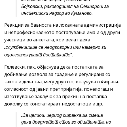
Бојковски, раководител на Секторот за
инспекциски надзор во Куманово.
Реакции за бавноста на локалната администрација
и непрофесионалното постапување има и од други
учесници во анкетата, кои велат дека
„службениците се неодговорни или намерно ги
“.
одолговлекуваат постапките
Гелевски, пак, објаснува дека постапката за
добивање дозвола за градење е регулирана со
закон и дека таа, меѓу другото, вклучува собирање
согласност од јавни претпријатија, понекогаш и
изготвување заклучок за прекин на постапка
доколку се констатираат недостатоци и др.
„
За целиот
период
странката смета
дека предметот стои во општината, но