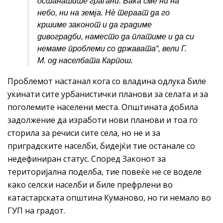
останатите граѓани. Вака сме ни на
небо, ни на земја. Нè тераат да го
кршиме законот и да градиме
дивоградби, наместо да платиме и да си
немаме проблеми со државата
“, вели Г.
М. од населбата Карпош.
Проблемот настанал кога со владина одлука биле
укинати сите урбанистички планови за селата и за
поголемите населени места. Општината добила
задолжение да изработи нови планови и тоа го
сторила за речиси сите села, но не и за
приградските населби, бидејќи тие останале со
недефиниран статус. Според Законот за
територијална поделба, тие повеќе не се воделе
како селски населби и биле префрлени во
катастарската општина Куманово, но ги немало во
ГУП на градот.