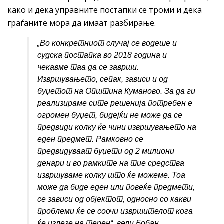
како и дека управните постапки се троми и дека
граѓаните мора да имаат разбирање.
„
Во конкретниот случај се водеше и
судска постапка во 2018 година и
чекавме таа да се заврши.
Извршувањето, сепак, зависи и од
буџетот на Општина Куманово. За да ги
реализираме
сите решенија потребен е
огромен буџет, бидејќи не може да се
предвиди колку ќе чини извршувањето на
еден предмет. Рамковно се
предвидуваат буџети од 2 милиони
денари и во рамките на тие средства
извршуваме колку што ќе можеме. Тоа
може да биде еден или повеќе предмети,
се зависи од објектот, односно со какви
проблеми ќе се соочи извршителот кога
ќе излезе на терен“,
вели Бобан