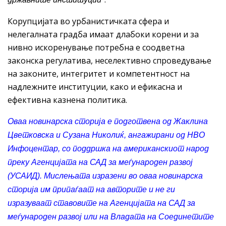
Корупцијата во урбанистичката сфера и
нелегалната градба имаат длабоки корени и за
нивно искоренување потребна е соодветна
законска регулатива, неселективно спроведување
на законите, интегритет и компетентност на
надлежните институции, како и ефикасна и
ефективна казнена политика.
Oваа
новинарска сторија е подготвена од Жаклина
Цветковска и Сузана Николиќ, ангажирани од НВО
Инфоцентар, со поддршка на американскиот народ
преку Агенцијата на САД за меѓународен развој
(УСАИД). Мислењата изразени во оваа новинарска
сторија им припаѓаат на авторите и не ги
изразуваат ставовите на Агенцијата на САД за
меѓународен развој или на Владата на Соединетите