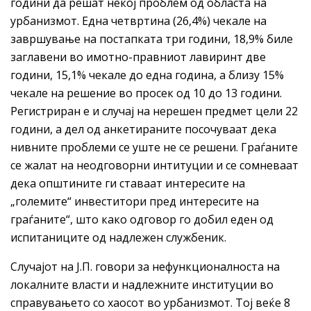
години да решат некој проблем од областа на
урбанизмот. Една четвртина (26,4%) чекале на
завршување на постапката три години, 18,9% биле
заглавени во имотно-правниот лавиринт две
години, 15,1% чекале до една година, а близу 15%
чекале на решение во просек од 10 до 13 години.
Регистриран е и случај на нерешен предмет цели 22
години, а дел од анкетираните посочуваат дека
нивните проблеми се уште не се решени. Граѓаните
се жалат на неодговорни интитуции и се сомневаат
дека општините ги ставаат интересите на
„големите“ инвеститори пред интересите на
граѓаните“, што како одговор го добил еден од
испитаниците од надлежен службеник.
Случајот на Ј.П. говори за нефункционалноста на
локалните власти и надлежните институции во
справувањето со хаосот во урбанизмот. Тој веќе 8