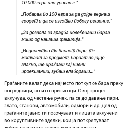
10.000 евра или уривање.“
„Побараа
по 100 евра за да дојде веднаш
геодет и да се изготви побргу решение.“
„За
дозвола
за градба повеќепати бараа
мито од нашата фамилија.“
„Индиректно
ти бараат пари, те
моткаат за предмет, бараат во јајце
влакно, те праќаат кај нивни
проектанти, губат елаборати..
.“
Граѓаните велат дека најчесто поткуп се бара преку
посредници, но и со притисоци. Овој процес
вклучува, од честење ручек, па се до давање пари,
злато, станови, автомобили, одмори и др. Дел од
граѓаните јавно ги посочуваат и лицата вклучени
во коруптивните зделки, кои ја поткрепуваат
добро познатата спрега локални власти –