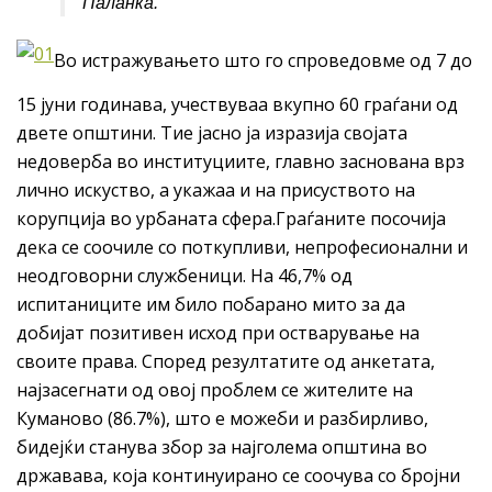
Паланка.
Во истражувањето што го спроведовме од 7 до
15 јуни годинава, учествуваа вкупно 60 граѓани од
двете општини. Тие јасно ја изразија својата
недоверба во институциите, главно заснована врз
лично искуство, а укажаа и на присуството на
корупција во урбаната сфера.Граѓаните посочија
дека се соочиле со поткупливи, непрофесионални и
неодговорни службеници. На 46,7% од
испитаниците им било побарано мито за да
добијат позитивен исход при остварување на
своите права. Според резултатите од анкетата,
најзасегнати од овој проблем се жителите на
Куманово (86.7%), што е можеби и разбирливо,
бидејќи станува збор за најголема општина во
државава, која континуирано се соочува со бројни