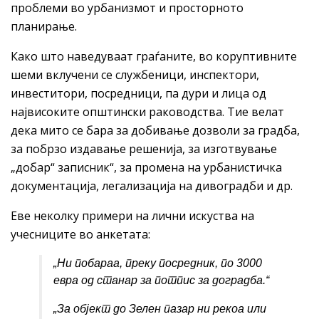
проблеми во урбанизмот и просторното
планирање.
Како што наведуваат граѓаните, во коруптивните
шеми вклучени се службеници, инспектори,
инвеститори, посредници, па дури и лица од
највисоките општински раководства. Тие велат
дека мито се бара за добивање дозволи за градба,
за побрзо издавање решенија, за изготвување
„добар“ записник“, за промена на урбанистичка
документација, легализација на дивоградби и др.
Еве неколку примери на лични искуства на
учесниците во анкетата:
„Ни
побараа, преку посредник, по 3000
евра од станар за потпис за доградба.“
„За
објект
до Зелен пазар ни рекоа или