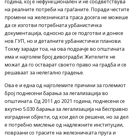
година, кој е нефункционален и не соодветствува
на реалните потреби на граѓаните. Поради честите
промени на железничката траса досега не можеше
да се изготви потребната урбанистичка
документација, односно да се подготви и донесе
нов ГУП, но и деталните урбанистички планови.
Токму заради тоа, на ова подрачје во општината
има и најголем број дивоградби. Жителите не
можат да го остварат своето право на градба и се
решаваат за нелегално градење.
Ова е и една од најголемите причини за големиот
број поднесени барања за легализација во
општината. Од 2011 до 2021 година, поднесени се
вкупно 5.030 барања за легализација на бесправно
изградени објекти, од кои дел се решени, но за дел
е потребно мислење од надлежните институции,
поврзани со трасите на железничката пруга и