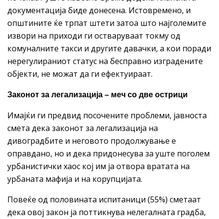
документација биде донесена. Истовремено, и
општините ќе трпат штети затоа што најголемите
извори на приходи ги остваруваат токму од
комуналните такси и другите давачки, а кои поради
нерегулираниот статус на бесправно изградените
објекти, не можат да ги ефектуираат.
Законот за легализација – меч со две острици
Имајќи ги предвид посочените проблеми, јавноста
смета дека законот за легализација на
дивоградбите и неговото продолжување е
оправдано, но и дека придонесува за уште поголем
урбанистички хаос кој им ја отвора вратата на
урбаната мафија и на корупцијата.
Повеќе од половината испитаници (55%) сметаат
дека овој закон ја поттикнува нелегалната градба,