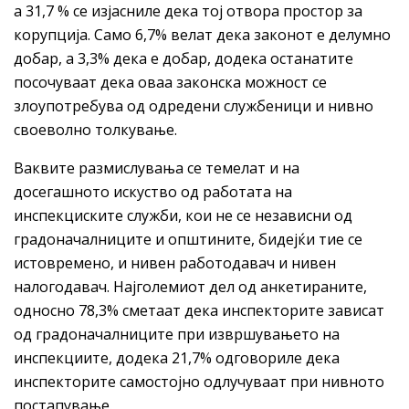
а 31,7 % се изјасниле дека тој отвора простор за
корупција. Само 6,7% велат дека законот е делумно
добар, а 3,3% дека е добар, додека останатите
посочуваат дека оваа законска можност се
злоупотребува од одредени службеници и нивно
своеволно толкување.
Ваквите размислувања се темелат и на
досегашното искуство од работата на
инспекциските служби, кои не се независни од
градоначалниците и општините, бидејќи тие се
истовремено, и нивен работодавач и нивен
налогодавач. Најголемиот дел од анкетираните,
односно 78,3% сметаат дека инспекторите зависат
од градоначалниците при извршувањето на
инспекциите, додека 21,7% одговориле дека
инспекторите самостојно одлучуваат при нивното
постапување.