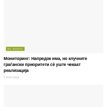
ВО ФОКУС
Мониторинг: Напредок има, но клучните
граѓански приоритети сè уште чекаат
реализација
10/07/2026