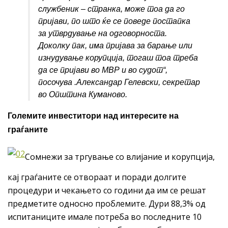
службеник – странка, може тоа да го
пријави, по што ќе се поведе постапка
за утврдување на одговорноста.
Доколку пак, има пријава за барање или
изнудување корупција, тогаш тоа треба
да се пријави во МВР и во судот“,
посочува .Александар Гелевски, секретар
во Општина Куманово.
Големите инвеститори над интересите на
граѓаните
Сомнежи за тргување со влијание и корупција,
кај граѓаните се отвораат и поради долгите
процедури и чекањето со години да им се решат
предметите односно проблемите. Дури 88,3% од
испитаниците имале потреба во последните 10