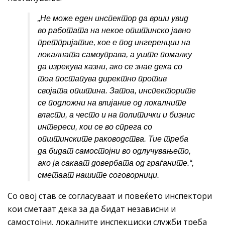
„
Не може еден
инспектор
да врши увид
во работата на некое општинско јавно
претпријатие, кое е под ингеренции на
локалната самоуправа, а уште помалку
да изрекува казни, ако се знае дека со
тоа постапува директно против
својата општина. Затоа, инспекторите
се подложни на влијание од локалните
власти, а често и на политички и бизнис
интереси, кои се во спрега со
општинските раководства. Тие треба
да бидат самостојни во одлучувањето,
ако ја сакаат довербата од граѓаните.“,
сметаат нашите соговорници.
Со овој став се согласуваат и повеќето инспектори
кои сметаат дека за да бидат независни и
самостојни, локалните инспекциски служби треба