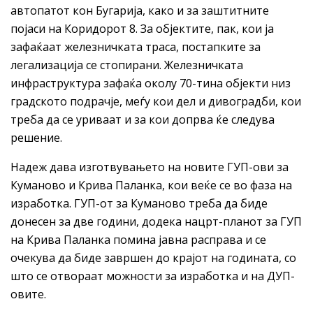
автопатот кон Бугарија, како и за заштитните
појаси на Коридорот 8. За објектите, пак, кои ја
зафаќаат железничката траса, постапките за
легализација се стопирани. Железничката
инфраструктура зафаќа околу 70-тина објекти низ
градското подрачје, меѓу кои дел и дивоградби, кои
треба да се уриваат и за кои допрва ќе следува
решение.
Надеж дава изготвувањето на новите ГУП-ови за
Куманово и Крива Паланка, кои веќе се во фаза на
изработка. ГУП-от за Куманово треба да биде
донесен за две години, додека нацрт-планот за ГУП
на Крива Паланка помина јавна расправа и се
очекува да биде завршен до крајот на годината, со
што се отвораат можности за изработка и на ДУП-
овите.