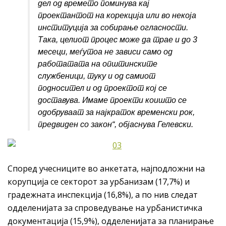
дел од времето поминува кај
проектантот на корекција или во некоја
институција за собирање огласности.
Така, целиот процес може да трае и до 3
месеци, меѓутоа не зависи само од
работатата на општинските
службеници, туку и од самиот
подносител и од проектот кој се
доставува. Имаме проекти коишто се
одобруваат за најкраток временски рок,
предвиден со закон
“, објаснува Гелевски.
Според учесниците во анкетата, најподложни на
корупција се секторот за урбанизам (17,7%) и
градежната инспекција (16,8%), а по нив следат
одделенијата за спроведување на урбанистичка
документација (15,9%), одделенијата за планирање