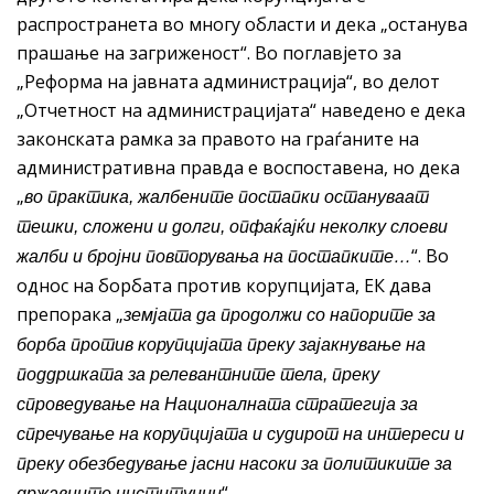
распространета во многу области и дека „останува
прашање на загриженост“. Во поглавјето за
„Реформа на јавната администрација“, во делот
„Отчетност на администрацијата“ наведено е дека
законската рамка за правото на граѓаните на
административна правда е воспоставена, но дека
„
во практика, жалбените постапки остануваат
тешки, сложени и долги, опфаќајќи неколку слоеви
“. Во
жалби и бројни повторувања на постапките…
однос на борбата против корупцијата, ЕК дава
препорака „
земјата да продолжи со напорите за
борба против корупцијата преку зајакнување на
поддршката за релевантните тела, преку
спроведување на Националната стратегија за
спречување на корупцијата и судирот на интереси и
преку обезбедување јасни насоки за политиките за
“.
државните институции