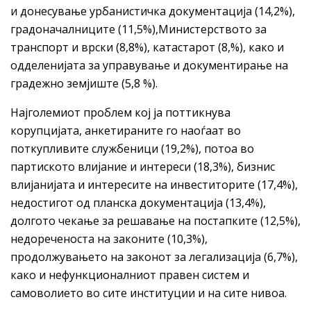
и донесување урбанистичка документација (14,2%),
градоначалниците (11,5%),Министерството за
транспорт и врски (8,8%), катастарот (8,%), како и
одделенијата за управување и документирање на
градежно земјиште (5,8 %).
Најголемиот проблем кој ја поттикнува
корупцијата, анкетираните го наоѓаат во
поткупливите службеници (19,2%), потоа во
партиското влијание и интереси (18,3%), бизнис
влијанијата и интересите на инвеститорите (17,4%),
недостигот од планска документација (13,4%),
долгото чекање за решавање на постапките (12,5%),
недореченоста на законите (10,3%),
продолжувањето на законот за легализација (6,7%),
како и нефункционалниот правен систем и
самоволието во сите институции и на сите нивоа.