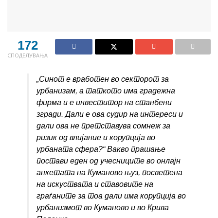
172
СПОДЕЛУВАЊА
„Синот
е вработен во секторот за
урбанизам, а таткото има градежна
фирма и е инвеститор на станбени
згради. Дали е ова судир на интереси и
дали ова не претставува сомнеж за
ризик од влијание и корупција во
урбаната сфера?“
Вакво прашање
постави еден од учесниците во онлајн
анкетата на Куманово њуз, посветена
на искуствата и ставовите на
граѓаните за тоа дали има корупција во
урбанизмот во Куманово и во Крива