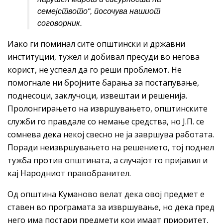
семејството
“, посочува нашиот
соговорник.
Иако ги поминал сите општински и државни
институции, тужел и добивал пресуди во негова
корист, не успеал да го реши проблемот. Не
помогнале ни бројните барања за постапување,
поднесоци, заклучоци, извештаи и решенија.
Пролонгирањето на извршувањето, општинските
служби го правдале со немање средства, но Ј.П. се
сомнева дека некој свесно не ја завршува работата.
Поради неизвршувањето на решението, тој поднел
тужба против општината, а случајот го пријавил и
кај Народниот правобранител.
Од општина Куманово велат дека овој предмет е
ставен во програмата за извршување, но дека пред
него има постари предмети кои имаат приоритет,