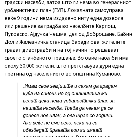
градски населби, затоа што ги нема во генералниот
урбанистички план (ГУП). Локалната самоуправа
веќе 9 години нема издадено ниту една дозвола
или решение за градба во населбите Карпош,
Пуковско, Ајдучка Чешма, дел од Доброшане, Бабин
Дол и Железничка станица. Заради ова, жителите
градат дивоградби и на тој начин го решаваат
своето станбеното прашање. Во овие населби има
околу 30.000 жители, што претставува дури една
третина од населението во општина Куманово.
„
Имам
свое
земјиште и сакам да градам
куќа на синот, но од општината ми
велат дека нема урбанистички план за
нашата населба. Треба да чекам да се
донесе нов план, а ова трае со години.
Ако веќе не сме село, нека ни ги
обезбедат правата кои ги имаат