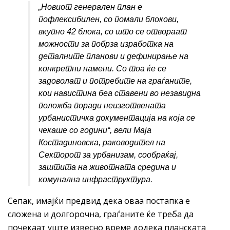
„
Новиот генерален
план
е
пофлексибилен, со помали блокови,
вкупно 42 блока, со што се отвораат
можности за побрза изработка на
деталните планови и дефинирање на
конкретни намени. Со тоа ќе се
задоволат и потребите на граѓаните,
кои навистина беа ставени во незавидна
положба поради неизготвената
урбанистичка документација на која се
чекаше со години
“, вели Маја
Костадиновска, раководител на
Секторот за урбанизам, сообраќај,
заштита на животната средина и
комунална инфраструктура.
Сепак, имајќи предвид дека оваа постапка е
сложена и долгорочна, граѓаните ќе треба да
почекаат уште извесно време додека планската