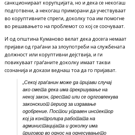
санкционираат корупцијата, но и дека се некогаш
подготвени, а некогаш приморани да учествуваат
во коруптивните спреги, доколку тоа им помогне
во решавањето на проблемот со кој се соочуваат.
И од општина Куманово велат дека досега немаат
пријави од граѓани за злоупотреби на службената
должност или коруптивни дејствија, и ги
повикуваат граѓаните доколку имаат такви
сознанија и докази веднаш тоа да го пријават.
„Секој
граѓанин може да пријави случај
ако смета дека има прекршување на
некој закон, престап или се одлговлекува
законскиот период за издавање
одобрение. Постои управен инспектор
кој ја контролира работата на
администацијата и доколку има
приговор во однос на однесувањето