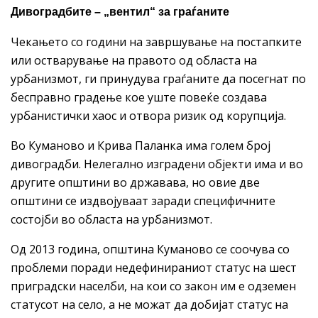
Дивоградбите – „вентил“ за граѓаните
Чекањето со години на завршување на постапките
или остварување на правото од областа на
урбанизмот, ги принудува граѓаните да посегнат по
бесправно градење кое уште повеќе создава
урбанистички хаос и отвора ризик од корупција.
Во Куманово и Крива Паланка има голем број
дивоградби. Нелегално изградени објекти има и во
другите општини во државава, но овие две
општини се издвојуваат заради специфичните
состојби во областа на урбанизмот.
Од 2013 година, општина Куманово се соочува со
проблеми поради недефинираниот статус на шест
приградски населби, на кои со закон им е одземен
статусот на село, а не можат да добијат статус на