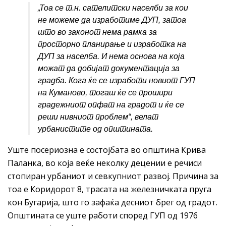
„
Тоа
се
т.н. сателитски населби за кои
не можеме да изработиме ДУП, затоа
што во законот нема рамка за
просторно планирање и изработка на
ДУП за населба. И нема основа на која
можат да добијат документација за
градба. Кога ќе се изработи новиот ГУП
на Куманово, тогаш ќе се прошири
градежниот опфат на градот и ќе се
реши нивниот проблем
“, велат
урбанистите од општината.
Уште посериозна е состојбата во општина Крива
Паланка, во која веќе неколку децении е речиси
стопиран урбаниот и севкупниот развој. Причина за
тоа е Коридорот 8, трасата на железничката пруга
кон Бугарија, што го зафаќа десниот брег од градот.
Општината се уште работи според ГУП од 1976