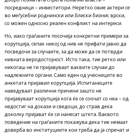
посредници – инвеститори. Неретко овие актери се
во меѓусебни роднински или блиски бизнис врски,
со можен односно реален конфликт на интереси.
Но, иако граѓаните посочија конкретни примери за
корупција, сепак никој од нив не прифати јавно да
посведочи за случаите, за да може да се потврди
нивната веродостојност. Исто така, тие ретко или
никогаш не ги пријавуваат ваквите случаи до
надлежните органи. Само еден од учесниците во
анкетата пријавил корупција. Испитаниците
наведуваат различни причини зашто не
пријавуваат корупција кога ќе се соочат со неа – од
недостиг на докази и сведоци, до страв дека
доколку пријават ќе си нанесат штета. Ваквото
поведение на граѓаните покажува дека тие немаат
доверба во институциите кои треба да ја спречат и