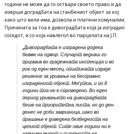
години не може да го оствари своето право и да
изврши доградбата на станбениот објект за кој
како што вели има, дозвола и платени комуналии.
Причината за тоа е дивоградбата која ја изградил
соседот, и со која навлегол во парцелата на Ј.П.
„Дивоградбата
е изградена додека
бевме на одмор. Случајот веднаш го
пријавив во градежната инспекција и во
рок од еден месец, општината издаде
решение за уривање на бесправно
изградениот објект. Меѓутоа, и по 8
години тоа не е спроведено. Во еден
период уривањето на дивоградбата
беше на приоритетна листа, но до ден-
денес не доби завршница, иако во
прашање е доведена безбедноста на
целиот објект. Сите овие години ни е
нарушен мирот и сигурноста на