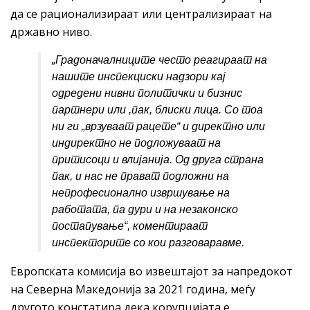
да се рационализираат или централизираат на
државно ниво.
„Градоначалниците
често реагираат на
нашите инспекциски надзори кај
одредени нивни политички и бизнис
партнери или ,пак, блиски лица. Со тоа
ни ги „врзуваат рацете“ и директно или
индиректно не подложуваат на
притисоци и влијанија. Од друга страна
пак, и нас не прават подложни на
непрофесионално извршување на
работата, па дури и на незаконско
постапување
“, коментираат
инспекторите со кои разговаравме.
Европската комисија во извештајот за напредокот
на Северна Македонија за 2021 година, меѓу
другото констатира дека корупцијата е