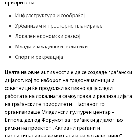
приоритети:
Инфраструктура и сообраќај
Урбанизам и просторно планирање
Локален економски развој
Млади и младински политики
Спорт и рекреација
Целта на овие активности е да се создаде граѓански
дијалог, кој по изборот на градоначалници и
советници ќе продолжи активно да ја следи
работата на локалната самоуправа и реализацијата
на граѓанските приоритети. Настанот го
организираше Младински културен центар –
Битола, дел од Форумот за граѓански дијалог, во
рамки на проектот „Активни граѓани и
партиципативна демократија на локално ниво“,