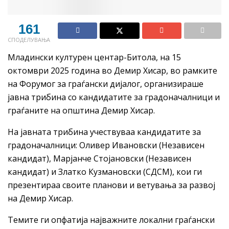
161
СПОДЕЛУВАЊА
Младински културен центар-Битола, на 15
октомври 2025 година во Демир Хисар, во рамките
на Форумог за граѓански дијалог, организираше
јавна трибина со кандидатите за градоначалници и
граѓаните на општина Демир Хисар.
На јавната трибина учествуваа кандидатите за
градоначалници: Оливер Ивановски (Независен
кандидат), Марјанче Стојановски (Независен
кандидат) и Златко Кузмановски (СДСМ), кои ги
презентираа своите планови и ветувања за развој
на Демир Хисар.
Темите ги опфатија најважните локални граѓански