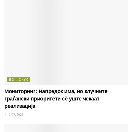
ВО ФОКУС
Мониторинг: Напредок има, но клучните
граѓански приоритети сè уште чекаат
реализација
10/07/2026