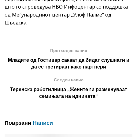
што го спроведува НВО Инфоцентар со поддршка
од Меѓународниот центар „Улоф Палме“ од
Шведска.
Претходен напис
Младите од Гостивар сакаат да бидат слушнати и
да се третираат како партнери
Следен напис
Теренска работилница „Жените ги разменуваат
семињата на иднината“
Поврзани
Написи