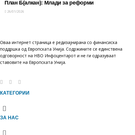
План Б(алкан): Млади за реформи
26/01/2026
Оваа интернет страница е редизајнирана со финансиска
поддршка од Европската Унија. Содржините се единствена
одговорност на НВО Инфоцентарот и не ги одразуваат
ставовите на Европската Унија.
КАТЕГОРИИ
Menu
ЗА НАС
Menu