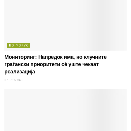
ВО ФОКУС
Мониторинг: Напредок има, но клучните
граѓански приоритети сè уште чекаат
реализација
10/07/2026