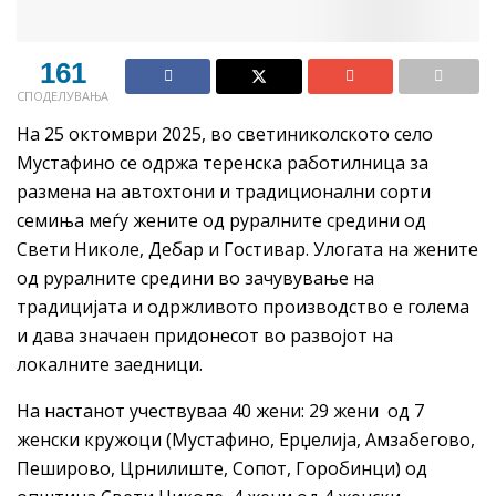
161
СПОДЕЛУВАЊА
На 25 октомври 2025, во светиниколското село
Мустафино се одржа теренска работилница за
размена на автохтони и традиционални сорти
семиња меѓу жените од руралните средини од
Свети Николе, Дебар и Гостивар. Улогата на жените
од руралните средини во зачувување на
традицијата и одржливото производство е голема
и дава значаен придонесот во развојот на
локалните заедници.
На настанот учествуваа 40 жени: 29 жени од 7
женски кружоци (Мустафино, Ерџелија, Амзабегово,
Пеширово, Црнилиште, Сопот, Горобинци) од