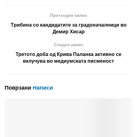
Претходен напис
Tрибина со кандидатите за градоначалници во
Демир Хисар
Следен напис
Третото доба од Крива Паланка активно се
вклучува во медиумската писменост
Поврзани
Написи