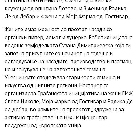
општина Свети Николе, 4 жени од 4 женски
кружоци од општина Лозово, и 3 жени од Радика
Де од Дебар и 4 жени од Моја Фарма од Гостивар.
Жените имаа можност да посетат насади со
органски пипер, домат и луцерка. Работилницата ја
водеше земјоделката Сузана Димитриевска која ги
запозна присутните со начинот на садење и
одгледување на насадите, производство и пласман,
но и зачувување на автохтоните семиња.
Учесничките споделуваа стари сорти семиња и
искуства од нивните региони. Настанот го
организираа Граѓанската иницијатива на жени ГИЖ
Свети Николе, Моја Фарма од Гостивар и Радика Де
од Дебар, во рамките на проектот „Здружени за
активно граѓанство“ на НВО Инфоцентар,
поддржан од Европската Унија.