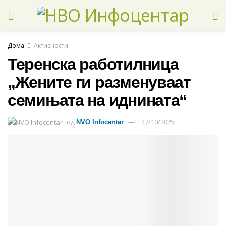
Дома
Активности
Теренска работилница
„Жените ги разменуваат
семињата на иднината“
од
27/10/2025
NVO Infocentar