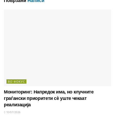
Поврзани
Написи
ВО ФОКУС
Мониторинг: Напредок има, но клучните
граѓански приоритети сè уште чекаат
реализација
10/07/2026