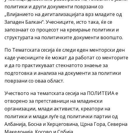
политики и други документи поврзани со
„Влијанието на дигитализацијата врз младите од
Западен Балкан“. Учесниците, исто така, ќе се
запознаат со процесот на креирање политики и
структурата на политичките документи воопшто.
По Тематската сесија ќе следи еден менторски ден
каде учесниците ќе можат да работат со менторите
и да го практикуваат стекнатото знаење за
подготовка и анализа на документи за политики
поврзани со оваа област.
Учеството на тематската сесија на ПОЛИТЕИА е
отворено за претставници на младински
организации, млади активисти, креатори на
политики и млади луѓе од политички партии од
Албанија, Босна и Херцеговина, Црна Гора, Северна
Македонија, Косово и Србија.