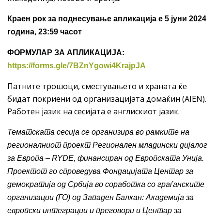
Краен рок за поднесување апликација е 5 јуни 2024
година, 23:59 часот
ФОРМУЛАР ЗА АПЛИКАЦИЈА:
https://forms.gle/7BZnYgowi4KrajpJA
Патните трошоци, сместувањето и храната ќе
бидат покриени од организацијата домаќин (AIEN).
Работен јазик на сесијата е англискиот јазик.
Тематската сесија се организира во рамките на
регионалниот проект Регионален младински дијалог
за Европа – RYDE, финансиран од Европската Унија.
Проектот го спроведува Фондацијата Центар за
демократија од Србија во соработка со граѓанските
организации (ГО) од Западен Балкан: Академија за
европски интеграции и преговори и Центар за