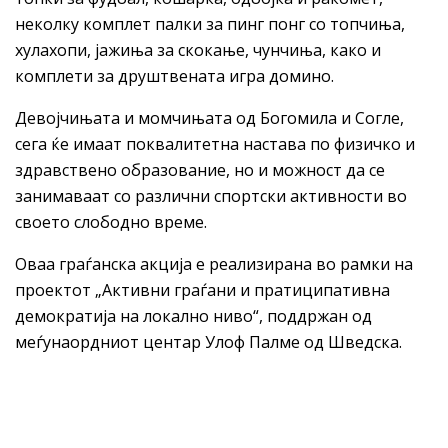
неколку комплет палки за пинг понг со топчиња,
хулахопи, јажиња за скокање, чунчиња, како и
комплети за друштвената игра домино.
Девојчињата и момчињата од Богомила и Согле,
сега ќе имаат поквалитетна настава по физичко и
здравствено образование, но и можност да се
занимаваат со различни спортски активности во
своето слободно време.
Оваа граѓанска акција е реализирана во рамки на
проектот „Активни граѓани и пратиципативна
демократија на локално ниво“, поддржан од
меѓунаордниот центар Улоф Палме од Шведска.