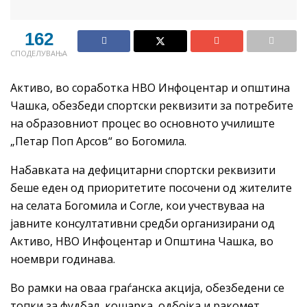
162
СПОДЕЛУВАЊА
Активо, во соработка НВО Инфоцентар и општина
Чашка, обезбеди спортски реквизити за потребите
на образовниот процес во основното училиште
„Петар Поп Арсов“ во Богомила.
Набавката на дефицитарни спортски реквизити
беше еден од приоритетите посочени од жителите
на селата Богомила и Согле, кои учествуваа на
јавните консултативни средби организирани од
Активо, НВО Инфоцентар и Општина Чашка, во
ноември годинава.
Во рамки на оваа граѓанска акција, обезбедени се
топки за фудбал, кошарка, одбојка и ракомет,