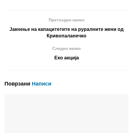
Претходен напис
Јакнење на капацитетите на руралните жени од
Кривопаланечко
Следен напис
Еко акција
Поврзани
Написи