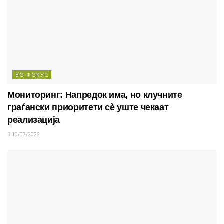
ВО ФОКУС
Мониторинг: Напредок има, но клучните
граѓански приоритети сè уште чекаат
реализација
10/07/2026