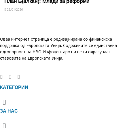
План Б(алкан): Млади за реформи
26/01/2026
Оваа интернет страница е редизајнирана со финансиска
поддршка од Европската Унија. Содржините се единствена
одговорност на НВО Инфоцентарот и не ги одразуваат
ставовите на Европската Унија.
КАТЕГОРИИ
Menu
ЗА НАС
Menu