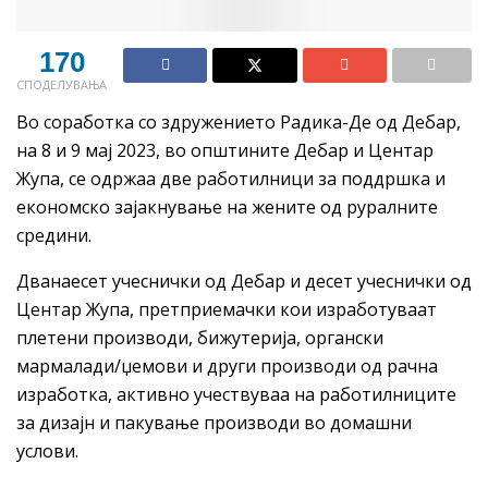
170
СПОДЕЛУВАЊА
Во соработка со здружението Радика-Де од Дебар,
на 8 и 9 мај 2023, во општините Дебар и Центар
Жупа, се одржаа две работилници за поддршка и
економско зајакнување на жените од руралните
средини.
Дванаесет учеснички од Дебар и десет учеснички од
Центар Жупа, претприемачки кои изработуваат
плетени производи, бижутерија, органски
мармалади/џемови и други производи од рачна
изработка, активно учествуваа на работилниците
за дизајн и пакување производи во домашни
услови.