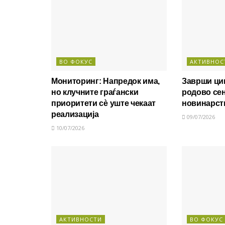
ВО ФОКУС
АКТИВНОС
Мониторинг: Напредок има,
Заврши цик
но клучните граѓански
родово се
приоритети сè уште чекаат
новинарст
реализација
09/07/2026
10/07/2026
АКТИВНОСТИ
ВО ФОКУС