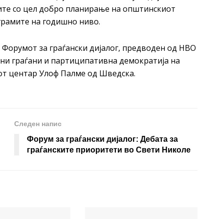
ите со цел добро планирање на општинскиот
грамите на годишно ниво.
а Форумот за граѓански дијалог, предводен од НВО
ни граѓани и партиципативна демократија на
от центар Улоф Палме од Шведска.
Следен напис
Форум за граѓански дијалог: Дебата за
граѓанските приоритети во Свети Николе