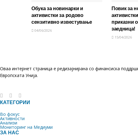
Обука за новинарки и
Повик за н
активистки за родово
активистки
сензитивно известување
приказни 
заедница!
04/06/2026
15/04/2026
Оваа интернет страница е редизајнирана со финансиска поддрш
Европската Унија.
КАТЕГОРИИ
Во фокус
Активности
Анализи
Мониторинг на Медиуми
ЗА НАС