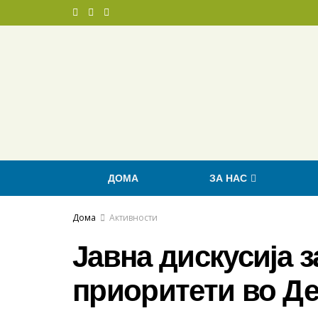
ДОМА
ЗА НАС
Дома
Активности
Јавна дискусија з
приоритети во Д