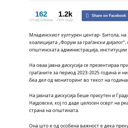
162
1.2k
Share on Facebook
СПОДЕЛУВАЊА
ПРЕГЛЕДИ
Младинскиот културен центар- Битола, на 
коалицијата „Форум за граѓански дијалог“,
општинската администрација, институции 
На оваа јавна дискусија се презентираа п
граѓаните за период 2023-2025 година и н
беа дел од мониторинг во текот на година
На јавната дискусија беше присутен и Гра
Најдовски, кој го даде целосен осврт на р
страна на општината.
Она што е од особена важност е дека прек