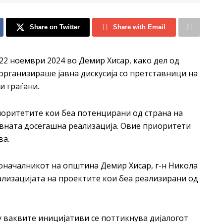
Share on Twitter
Share with Email
22 ноември 2024 во Демир Хисар, како дел од
 организираше јавна дискусија со претставници на
и граѓани.
риоритетите кои беа потенцирани од страна на
ивната досегашна реализација. Овие приоритети
ва.
доначалникот на општина Демир Хисар, г-н Никола
еализацијата на проектите кои беа реализирани од
у ваквите иницијативи се поттикнува дијалогот