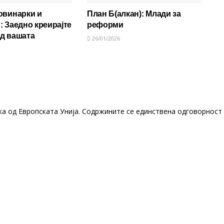
овинарки и
План Б(алкан): Млади за
: Заедно креирајте
реформи
од вашата
26/01/2026
ка од Европската Унија. Содржините се единствена одговорност