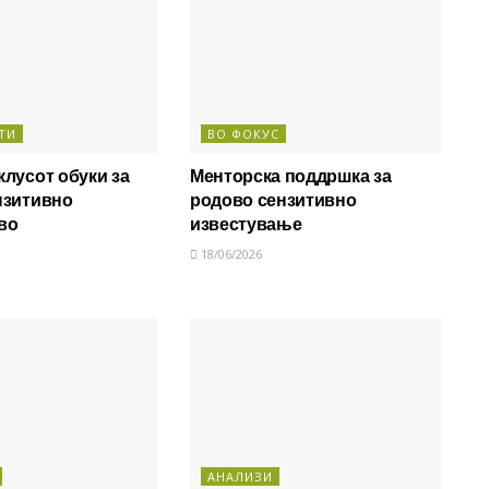
ТИ
ВО ФОКУС
лусот обуки за
Менторска поддршка за
нзитивно
родово сензитивно
во
известување
18/06/2026
АНАЛИЗИ