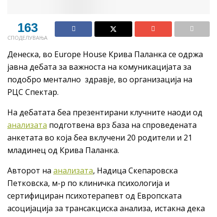
163
СПОДЕЛУВАЊА
Денеска, во Europe House Крива Паланка се одржа
јавна дебата за важноста на комуникацијата за
подобро ментално здравје, во организација на
РЦС Спектар.
На дебатата беа презентирани клучните наоди од
анализата
подготвена врз база на спроведената
анкетата во која беа вклучени 20 родители и 21
младинец од Крива Паланка.
Авторот на
анализата
, Надица Скепаровска
Петковска, м-р по клиничка психологија и
сертифициран психотерапевт од Европската
асоцијација за трансакциска анализа, истакна дека