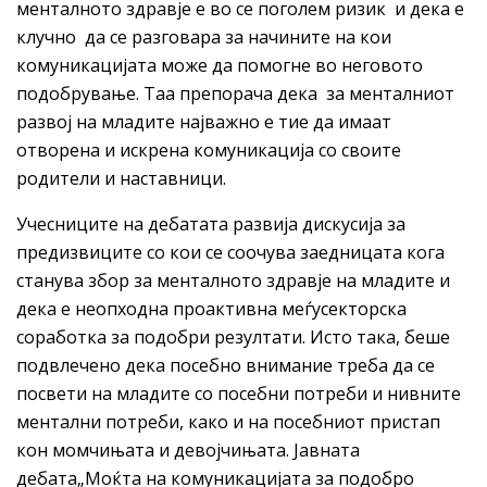
менталното здравје е во се поголем ризик и дека е
клучно да се разговара за начините на кои
комуникацијата може да помогне во неговото
подобрување. Таа препорача дека за менталниот
развој на младите најважно е тие да имаат
отворена и искрена комуникација со своите
родители и наставници.
Учесниците на дебатата развија дискусија за
предизвиците со кои се соочува заедницата кога
станува збор за менталното здравје на младите и
дека е неопходна проактивна меѓусекторска
соработка за подобри резултати. Исто така, беше
подвлечено дека посебно внимание треба да се
посвети на младите со посебни потреби и нивните
ментални потреби, како и на посебниот пристап
кон момчињата и девојчињата. Јавната
дебата„Моќта на комуникацијата за подобро