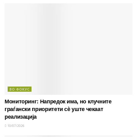
ВО ФОКУС
Мониторинг: Напредок има, но клучните
граѓански приоритети сè уште чекаат
реализација
10/07/2026