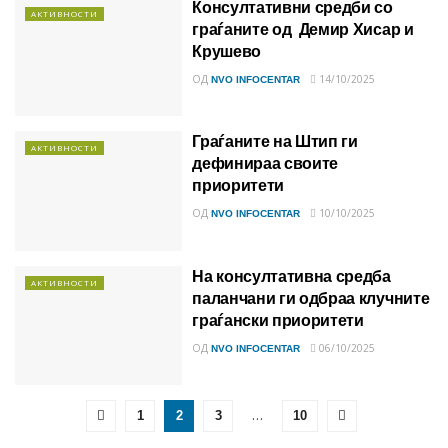
Консултативни средби со
АКТИВНОСТИ
граѓаните од Демир Хисар и
Крушево
ОД
14/10/2025
NVO INFOCENTAR
Граѓаните на Штип ги
АКТИВНОСТИ
дефинираа своите
приоритети
ОД
10/10/2025
NVO INFOCENTAR
На консултативна средба
АКТИВНОСТИ
паланчани ги одбраа клучните
граѓански приоритети
ОД
06/10/2025
NVO INFOCENTAR
…
1
2
3
10