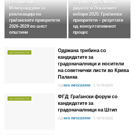
Потпишани
Форум за граѓански
Меморандуми за
дијалог и Локалните
реализација на
избори 2025: Граѓански
граѓанските приоритети
приоритети – резултати
2026-2029 во шест
од консултативниот
општини
процес
Одржана трибина со
АКТИВНОСТИ
кандидатите за
градоначалници и носители
на советнички листи во Крива
Паланка
ОД
15/10/2025
NVO INFOCENTAR
ФГД: Граѓански форум со
АКТИВНОСТИ
кандидатите за
градоначалници на Штип
ОД
14/10/2025
NVO INFOCENTAR