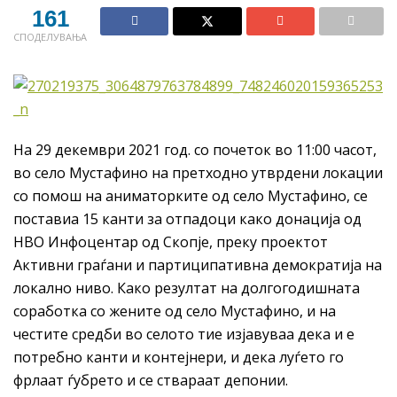
161
СПОДЕЛУВАЊА
На 29 декември 2021 год. со почеток во 11:00 часот,
во село Мустафино на претходно утврдени локации
со помош на аниматорките од село Мустафино, се
поставиа 15 канти за отпадоци како донација од
НВО Инфоцентар од Скопје, преку проектот
Активни граѓани и партиципативна демократија на
локално ниво. Како резултат на долгогодишната
соработка со жените од село Мустафино, и на
честите средби во селото тие изјавуваа дека и е
потребно канти и контејнери, и дека луѓето го
фрлаат ѓубрето и се ствараат депонии.