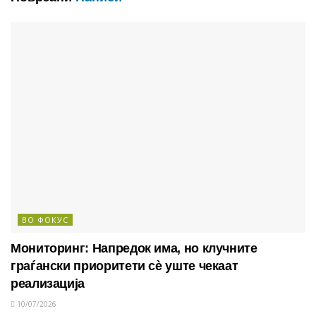
ВО ФОКУС
Мониторинг: Напредок има, но клучните
граѓански приоритети сè уште чекаат
реализација
10/07/2026