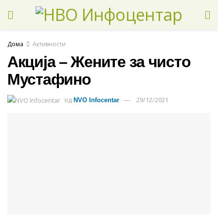
Дома
Активности
Акција – Жените за чисто
Мустафино
од
29/12/2021
NVO Infocentar