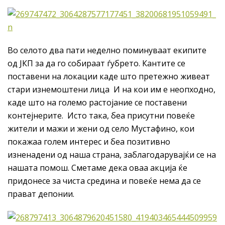
Во селото два пати неделно поминуваат екипите
од ЈКП за да го собираат ѓубрето. Кантите се
поставени на локации каде што претежно живеат
стари изнемоштени лица И на кои им е неопходно,
каде што на големо растојание се поставени
контејнерите. Исто така, беа присутни повеќе
жители и мажи и жени од село Мустафино, кои
покажаа голем интерес и беа позитивно
изненадени од наша страна, заблагодарувајќи се на
нашата помош. Сметаме дека оваа акција ќе
придонесе за чиста средина и повеќе нема да се
прават депонии.