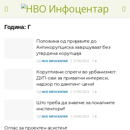
Година:
Г
Половина од пријавите до
Антикорупциска завршуваат без
утврдена корупција
ОД
27/06/2022
NVO INFOCENTAR
0
Коруптивни спреги во урбанизмот:
ДУП-ови за приватни интереси,
надзор по дампинг-цени!
ОД
27/06/2022
NVO INFOCENTAR
0
Што треба да знаеме за локалните
инспектори!!
ОД
23/06/2022
NVO INFOCENTAR
0
Оглас за проектен асистент