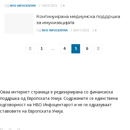
ОД
14/03/2022
NVO INFOCENTAR
0
Континуирана медиумска поддршка
за имунизацијата
ОД
28/01/2022
NVO INFOCENTAR
0
…
1
4
5
6
Оваа интернет страница е редизајнирана со финансиска
поддршка од Европската Унија. Содржините се единствена
одговорност на НВО Инфоцентарот и не ги одразуваат
ставовите на Европската Унија.