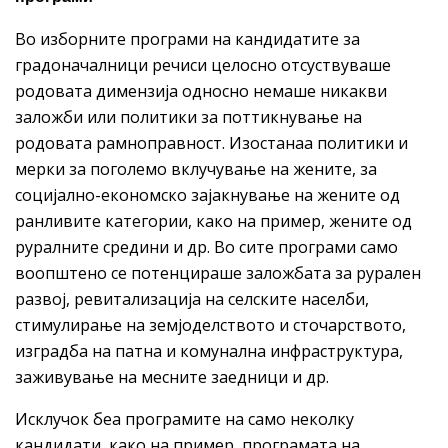
Во изборните програми на кандидатите за
градоначалници речиси целосно отсуствуваше
родовата димензија односно немаше никакви
заложби или политики за поттикнување на
родовата рамноправност. Изостанаа политики и
мерки за поголемо вклучување на жените, за
социјално-економско зајакнување на жените од
ранливите категории, како на пример, жените од
руралните средини и др. Во сите програми само
воопштено се потенцираше заложбата за рурален
развој, ревитализација на селските населби,
стимулирање на земјоделството и сточарството,
изградба на патна и комунална инфраструктура,
заживување на месните заедници и др.
Исклучок беа програмите на само неколку
кандидати, како на пример, програмата на