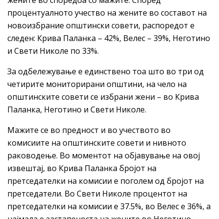
процентуалното учество на жените во составот на
новоизбрание општински совети, распоредот е
следен: Крива Паланка – 42%, Велес – 39%, Неготино
и Свети Николе по 33%.
За одбележување е единствено тоа што во три од
четирите мониторирани општини, на чело на
општинските совети се избрани жени – во Крива
Паланка, Неготино и Свети Николе.
Мажите се во предност и во учеството во
комисиите на општинските совети и нивното
раководење. Во моментот на објавување на овој
извештај, во Крива Паланка бројот на
претседателки на комисии е поголем од бројот на
претседатели. Во Свети Николе процентот на
претседателки на комисии е 37.5%, во Велес е 36%, а
најмала е застапеноста на жените во Неготино,