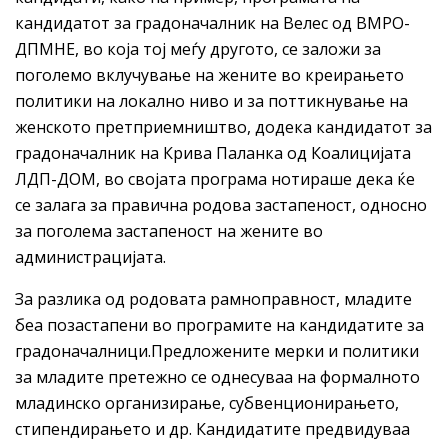
кандидатот за градоначалник на Велес од ВМРО-
ДПМНЕ, во која тој меѓу другото, се заложи за
поголемо вклучување на жените во креирањето
политики на локално ниво и за поттикнување на
женското претприемништво, додека кандидатот за
градоначалник на Крива Паланка од Коалицијата
ЛДП-ДОМ, во својата програма нотираше дека ќе
се залага за правична родова застапеност, односно
за поголема застапеност на жените во
администрацијата.
За разлика од родовата рамноправност, младите
беа позастапени во програмите на кандидатите за
градоначалници.Предложените мерки и политики
за младите претежно се однесуваа на формалното
младинско организирање, субвенционирањето,
стипендирањето и др. Кандидатите предвидуваа