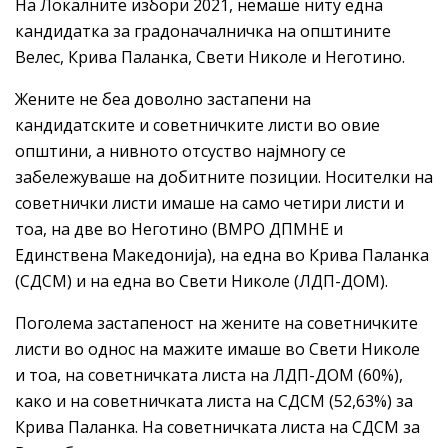
На Локалните избори 2021, немаше ниту една
кандидатка за градоначалничка на општините
Велес, Крива Паланка, Свети Николе и Неготино.
Жените не беа доволно застапени на
кандидатските и советничките листи во овие
општини, а нивното отсуство најмногу се
забележуваше на добитните позиции. Носителки на
советнички листи имаше на само четири листи и
тоа, на две во Неготино (ВМРО ДПМНЕ и
Единствена Македонија), на една во Крива Паланка
(СДСМ) и на една во Свети Николе (ЛДП-ДОМ).
Поголема застапеност на жените на советничките
листи во однос на мажите имаше во Свети Николе
и тоа, на советничката листа на ЛДП-ДОМ (60%),
како и на советничката листа на СДСМ (52,63%) за
Крива Паланка. На советничката листа на СДСМ за