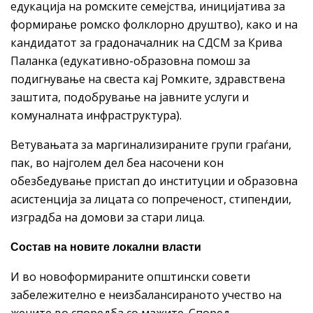
едукација на ромските семејства, иницијатива за
формирање ромско фолклорно друштво), како и на
кандидатот за градоначалник на СДСМ за Крива
Паланка (едукативно-образовна помош за
подигнување на свеста кај Ромките, здравствена
заштита, подобрување на јавните услуги и
комуналната инфраструктура).
Ветувањата за маргинализираните групи граѓани,
пак, во најголем дел беа насочени кон
обезбедување пристап до институции и образовна
асистенција за лицата со попреченост, стипендии,
изградба на домови за стари лица.
Состав на новите локални власти
И во новоформираните општински совети
забележително е неизбалансираното учество на
жените во споредба со мажите. Според