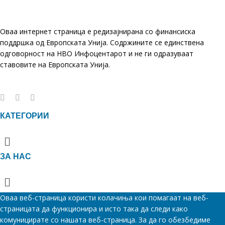
Оваа интернет страница е редизајнирана со финансиска
поддршка од Европската Унија. Содржините се единствена
одговорност на НВО Инфоцентарот и не ги одразуваат
ставовите на Европската Унија.
КАТЕГОРИИ
Menu
ЗА НАС
Menu
Оваа веб-страница користи колачиња кои помагаат на веб-
страницата да функционира и исто така да следи како
комуницирате со нашата веб-страница. За да го обезбедиме