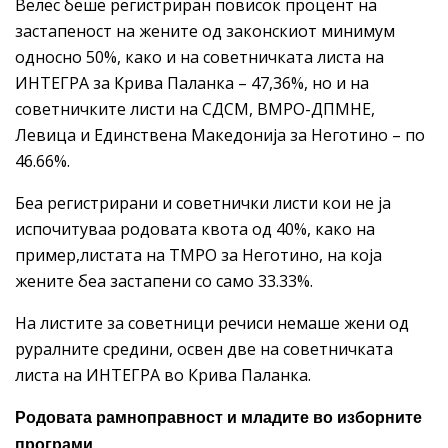
Велес беше регистриран повисок процент на
застапеност на жените од законскиот минимум
односно 50%, како и на советничката листа на
ИНТЕГРА за Крива Паланка – 47,36%, но и на
советничките листи на СДСМ, ВМРО-ДПМНЕ,
Левица и Единствена Македонија за Неготино – по
46.66%.
Беа регистрирани и советнички листи кои не ја
испочитуваа родовата квота од 40%, како на
пример,листата на ТМРО за Неготино, на која
жените беа застапени со само 33.33%.
На листите за советници речиси немаше жени од
руралните средини, освен две на советничката
листа на ИНТЕГРА во Крива Паланка.
Родовата рамноправност и младите во изборните
програми