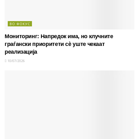
ВО ФОКУС
Мониторинг: Напредок има, но клучните
граѓански приоритети сè уште чекаат
реализација
10/07/2026