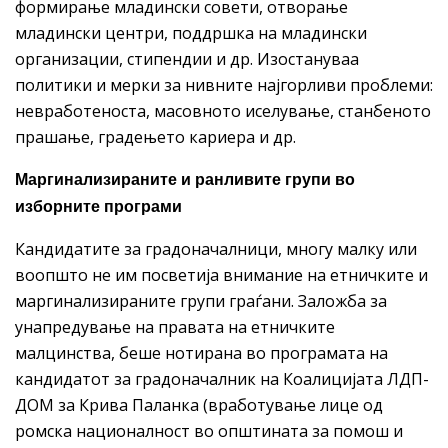
формирање младински совети, отворање
младински центри, поддршка на младински
организации, стипендии и др. Изостануваа
политики и мерки за нивните најгорливи проблеми:
невработеноста, масовното иселување, станбеното
прашање, градењето кариера и др.
Маргинализираните и ранливите групи во
изборните програми
Кандидатите за градоначалници, многу малку или
воопшто не им посветија внимание на етничките и
маргинализираните групи граѓани. Заложба за
унапредување на правата на етничките
малцинства, беше нотирана во програмата на
кандидатот за градоначалник на Коалицијата ЛДП-
ДОМ за Крива Паланка (вработување лице од
ромска националност во општината за помош и