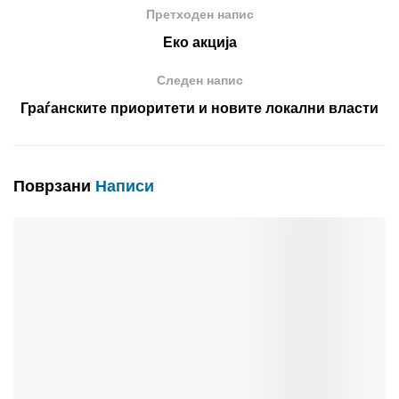
Претходен напис
Еко акција
Следен напис
Граѓанските приоритети и новите локални власти
Поврзани
Написи