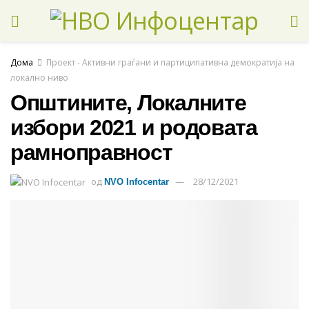
Дома
Проект - Активни граѓани и партиципативна демократија на
локално ниво
Општините, Локалните
избори 2021 и родовата
рамноправност
од
28/12/2021
NVO Infocentar