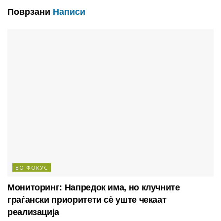
Поврзани
Написи
ВО ФОКУС
Мониторинг: Напредок има, но клучните
граѓански приоритети сè уште чекаат
реализација