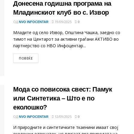
Донесена годишна програма на
Младинскиот клуб во с. Извор
ОД
19/09/2025
NVO INFOCENTAR
0
Младите од село Извор, Општина Чашка, заедно со
тимот на Центарот за активни граѓани АКТИВО во
партнерство со НВО Инфоцентар...
DETAILS
ПОВЕЌЕ
Мода со повисока свест: Памук
или Синтетика – Што е по
еколошко?
ОД
12/09/2025
NVO INFOCENTAR
0
И природните и синтетичките ткаенини имаат свој
еколошки отпечаток, но влијаат врз природата на