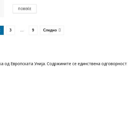
DETAILS
ПОВЕЌЕ
…
2
3
9
Следно
ка од Европската Унија. Содржините се единствена одговорност