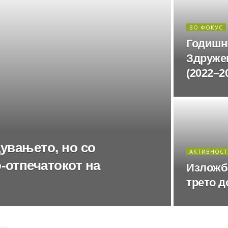
ВО ФОКУС
Годишн
Здружен
(2022–2
дувањето, но со
АКТИВНОС
-отпечатокот на
Изложб
трето д