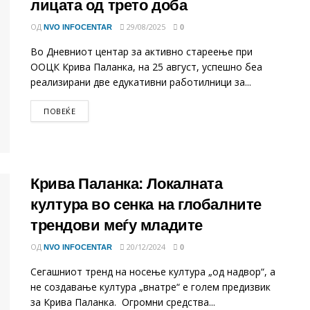
лицата од трето доба
ОД
29/08/2025
NVO INFOCENTAR
0
Во Дневниот центар за активно стареење при
ООЦК Крива Паланка, на 25 август, успешно беа
реализирани две едукативни работилници за...
DETAILS
ПОВЕЌЕ
Крива Паланка: Локалната
култура во сенка на глобалните
трендови меѓу младите
ОД
20/12/2024
NVO INFOCENTAR
0
Сегашниот тренд на носење култура „од надвор“, а
не создавање култура „внатре“ е голем предизвик
за Крива Паланка. Огромни средства...