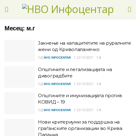
Месец:
м.г
Јакнење на капацитетите на руралните
жени од Кривопаланечко
ОД
22/12/2021
NVO INFOCENTAR
0
Општините и легализацијата на
дивоградбите
ОД
22/12/2021
NVO INFOCENTAR
0
Општините и имунизацијата против
КОВИД – 19
ОД
22/12/2021
NVO INFOCENTAR
0
Нови критериуми за поддршка на
граѓанските организации во Крива
Паланка