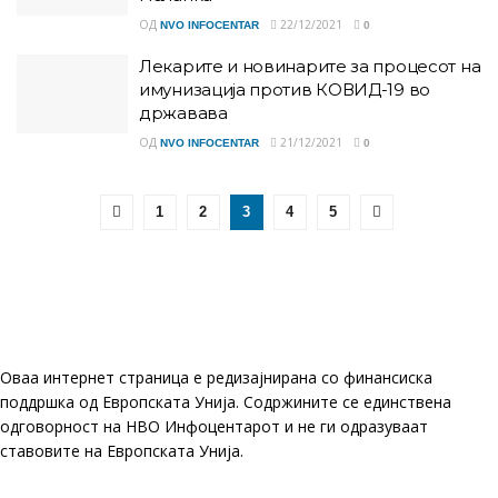
ОД
22/12/2021
NVO INFOCENTAR
0
Лекарите и новинарите за процесот на
имунизација против КОВИД-19 во
државава
ОД
21/12/2021
NVO INFOCENTAR
0
1
2
3
4
5
Оваа интернет страница е редизајнирана со финансиска
поддршка од Европската Унија. Содржините се единствена
одговорност на НВО Инфоцентарот и не ги одразуваат
ставовите на Европската Унија.