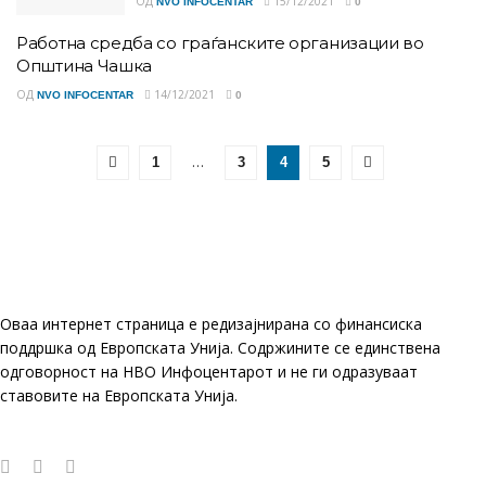
ОД
15/12/2021
NVO INFOCENTAR
0
Работна средба со граѓанските организации во
Општина Чашка
ОД
14/12/2021
NVO INFOCENTAR
0
…
1
3
4
5
Оваа интернет страница е редизајнирана со финансиска
поддршка од Европската Унија. Содржините се единствена
одговорност на НВО Инфоцентарот и не ги одразуваат
ставовите на Европската Унија.