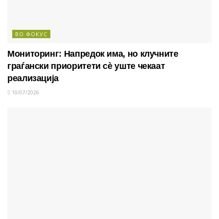
ВО ФОКУС
Мониторинг: Напредок има, но клучните
граѓански приоритети сè уште чекаат
реализација
10/07/2026