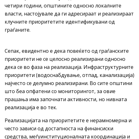
четири години, општините односно локалните
власти, настојувале да ги адресираат и реализираат
клучните приоритетите идентификувани од
граѓаните.
Сепак, евидентно е дека повеќето од граѓанските
приоритети не се целосно реализирани односно
дека се во фаза на реализација. Инфраструктурните
приоритети (водоснабдување, отпад, канализација)
најчесто се делумно реализирани. Во сите општини
што беа опфатени со мониторингот, за овие
прашања има започнати активности, но нивната
реализација е во тек.
Реализацијата на приоритетите е нерамномерна и
често зависи од достапноста на финансиски
средства, меѓуинституционалната координација и