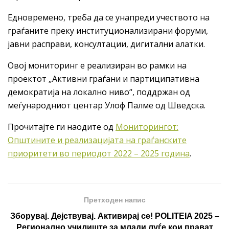
Едновремено, треба да се унапреди учеството на
граѓаните преку институционализирани форуми,
јавни расправи, консултации, дигитални алатки.
Овој мониторинг е реализиран во рамки на
проектот „Активни граѓани и партиципативна
демократија на локално ниво“, поддржан од
меѓународниот центар Улоф Палме од Шведска.
Прочитајте ги наодите од
Мониторингот:
Општините и реализацијата на граѓанските
приоритети во периодот 2022 – 2025 година
.
Претходен напис
Зборувај. Дејствувај. Активирај се! POLITEIA 2025 –
Регионално училиште за млади луѓе кои прават