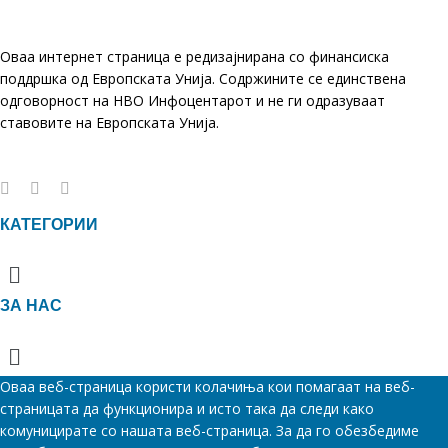
Оваа интернет страница е редизајнирана со финансиска
поддршка од Европската Унија. Содржините се единствена
одговорност на НВО Инфоцентарот и не ги одразуваат
ставовите на Европската Унија.
КАТЕГОРИИ
Menu
ЗА НАС
Menu
Оваа веб-страница користи колачиња кои помагаат на веб-
страницата да функционира и исто така да следи како
комуницирате со нашата веб-страница. За да го обезбедиме