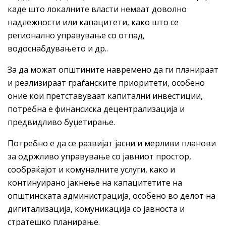
каде што локалните власти немаат доволно
надлежности или капацитети, како што се
регионално управување со отпад,
водоснабдувањето и др..
За да можат општините навремено да ги планираат
и реализираат граѓанските приоритети, особено
оние кои претставуваат капитални инвестиции,
потребна е финансиска децентрализација и
предвидливо буџетирање.
Потребно е да се развијат јасни и мерливи планови
за одржливо управување со јавниот простор,
сообраќајот и комуналните услуги, како и
континуирано јакнење на капацитетите на
општинската администрација, особено во делот на
дигитализација, комуникација со јавноста и
стратешко планирање.