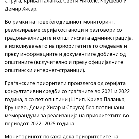
Струга, Крива Паланка, Свети Николе, Крушево и
Демир Хисар.
Во рамки на повеќегодишниот мониторинг,
реализиравме серија состаноци и разговори со
градоначалниците и општинската администрација,
а исполнувањето на приоритетите го следевме и
преку информациите и документите добиени од
општините (вклучително и преку официјалните
општински интернет-страници).
Граѓанските приоритети произлегоа од серијата
консултативни средби со граѓаните во 2021 и 2022
година, а со пет општини (Штип, Крива Паланка,
Крушево, Демир Хисар и Струга) беа потпишани
меморандуми за реализација на приоритетите во
периодот 2022- 2025 година.
Мониторингот покажа дека приоритетите на