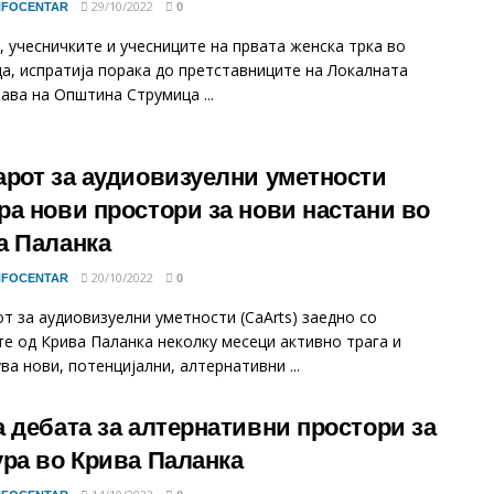
29/10/2022
NFOCENTAR
0
, учесничките и учесниците на првата женска трка во
а, испратија порака до претставниците на Локалната
ава на Општина Струмица ...
арот за аудиовизуелни уметности
ра нови простори за нови настани во
а Паланка
20/10/2022
NFOCENTAR
0
т за аудиовизуелни уметности (CaArts) заедно со
те од Крива Паланка неколку месеци активно трага и
ва нови, потенцијални, алтернативни ...
а дебата за алтернативни простори за
ура во Крива Паланка