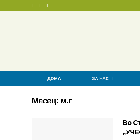
ДОМА
ЗА НАС
Месец:
м.г
Во С
„УЧЕ