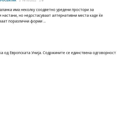
14/10/2022
NFOCENTAR
0
аланка има неколку соодветно уредени простори за
и настани, но недостасуваат алтернативни места каде ќе
ваат поразлични форми ...
ка од Европската Унија. Содржините се единствена одговорност