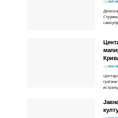
ОД
NVO I
Денеска
Струмиц
самоупр
Цент
мапи
Крив
ОД
NVO I
Центаро
граѓани
истражу
Јавн
култ