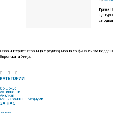
ОД
NVO I
Крива П
културн
се одви
Оваа интернет страница е редизајнирана со финансиска поддрш
Европската Унија.
КАТЕГОРИИ
Во фокус
Активности
Анализи
Мониторинг на Медиуми
ЗА НАС
За нас