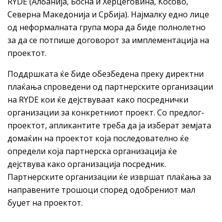
RYDE (Албанија, Босна и Херцеговина, Косово,
Северна Македонија и Србија). Најмалку едно лице
од неформалната група мора да биде полнолетно
за да се потпише договорот за имплементација на
проектот.
Поддршката ќе биде обезбедена преку директни
плаќања спроведени од партнерските организации
на RYDE кои ќе дејствуваат како посреднички
организации за конкретниот проект. Со предлог-
проектот, апликантите треба да ја изберат земјата
домаќин на проектот која последователно ќе
определи која партнерска организација ќе
дејствува како организација посредник.
Партнерските организации ќе извршат плаќања за
направените трошоци според одобрениот мал
буџет на проектот.