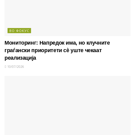
ВО ФОКУС
Мониторинг: Напредок има, но клучните
граѓански приоритети сè уште чекаат
реализација
10/07/2026