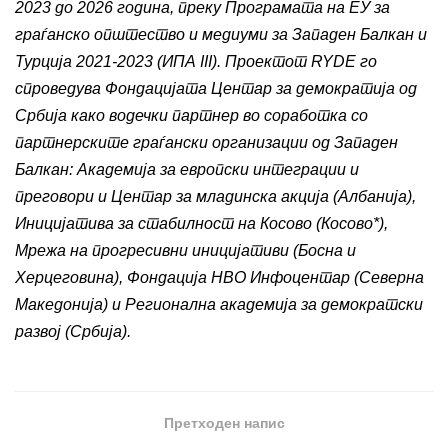
2023 до 2026 година, преку Програмата на ЕУ за
граѓанско општество и медиуми за Западен Балкан и
Турција 2021-2023 (ИПА III). Проектот RYDE го
спроведува Фондацијата Центар за демократија од
Србија како водечки партнер во соработка со
партнерските граѓански организации од Западен
Балкан: Академија за европски интеграции и
преговори и Центар за младинска акција (Албанија),
Иницијатива за стабилност на Косово (Косово*),
Мрежа на прогресивни иницијативи (Босна и
Херцеговина), Фондација НВО Инфоцентар (Северна
Македонија) и Регионална академија за демократски
развој (Србија).
Претходен напис