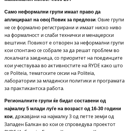
Само неформални групи имаат право да
. Овие групи
аплицираат на овој Повик за предлози
не се формално регистрирани и имаат ниско ниво
на формалност и слаби технички и менаџерски
вештини. Повикот е отворен за неформални групи
кои спонтано се собрале за да решат проблем во
локалната заедница, со приоритет на поединците
кои учествуваа во активностите на RYDE како што
се Politeia, тематските сесии на Politeia,
лаборатории за младински политики и програмата
за практикантска работа.
Регионалните групи ќе бидат составени од
најмалку 5 млади луѓе на возраст од 16-30 години
, државјани на најмалку 3 од петте земји од
кои
Западен Балкан во кои се спроведува проектот