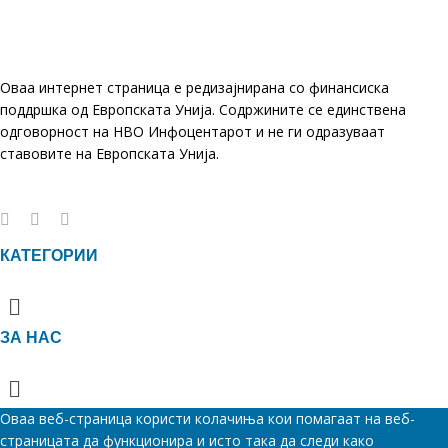
Оваа интернет страница е редизајнирана со финансиска
поддршка од Европската Унија. Содржините се единствена
одговорност на НВО Инфоцентарот и не ги одразуваат
ставовите на Европската Унија.
КАТЕГОРИИ
Menu
ЗА НАС
Menu
Оваа веб-страница користи колачиња кои помагаат на веб-
страницата да функционира и исто така да следи како