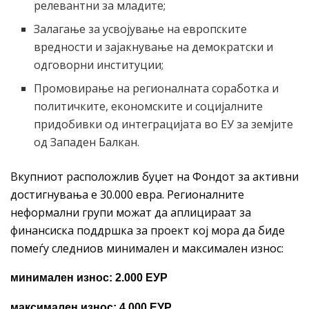
релевантни за младите;
Залагање за усвојување на европските
вредности и зајакнување на демократски и
одговорни институции;
Промовирање на регионалната соработка и
политичките, економските и социјалните
придобивки од интеграцијата во ЕУ за земјите
од Западен Балкан.
Вкупниот расположлив буџет на Фондот за активни
достигнувања е 30.000 евра. Регионалните
неформални групи можат да аплицираат за
финансиска поддршка за проект кој мора да биде
помеѓу следниов минимален и максимален износ:
минимален износ: 2.000 ЕУР
максимален износ: 4.000 ЕУР