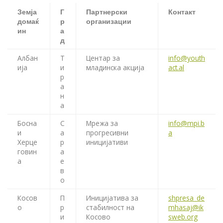
Земја
Г
Партнерски
Контакт
домаќ
р
организации
ин
а
д
Албан
Т
Центар за
info@youth
ија
и
младинска акција
act.al
р
а
н
а
Босна
С
Мрежа за
info@mpi.b
и
а
прогресивни
a
Херце
р
иницијативи
говин
а
а
е
в
о
Косов
П
Иницијатива за
shpresa_de
о
р
стабилност на
mhasaj@ik
и
Косово
sweb.org