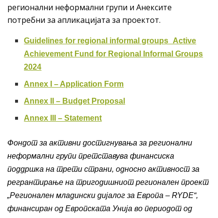
регионални неформални групи и Анексите
потребни за апликацијата за проектот.
Guidelines for regional informal groups_Active
Achievement Fund for Regional Informal Groups
2024
Annex I – Application Form
Annex II – Budget Proposal
Annex III – Statement
Фондот за активни достигнувања за регионални
неформални групи претставува финансиска
поддршка на трети страни, односно активност за
регрантирање на тригодишниот регионален проект
„Регионален младински дијалог за Европа – RYDE“,
финансиран од Европската Унија во периодот од