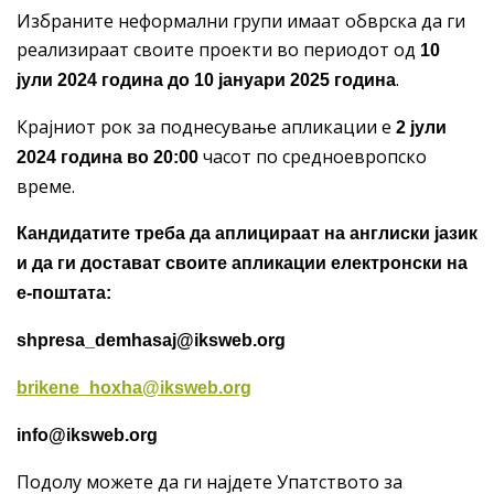
Избраните неформални групи имаат обврска да ги
реализираат своите проекти во периодот од
10
.
јули 2024 година до 10 јануари 2025 година
Крајниот рок за поднесување апликации е
2 јули
часот по средноевропско
2024 година во 20:00
време.
Кандидатите треба да аплицираат на англиски јазик
и да ги достават своите апликации електронски на
е-поштата:
shpresa_demhasaj@iksweb.org
brikene_hoxha@iksweb.org
info@iksweb.org
Подолу можете да ги најдете Упатството за