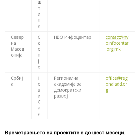
ш
т
и
н
а
Север
С
НВО Инфоцентар
contact@nv
на
к
oinfocentar
Макед
о
.org.mk
онија
п
ј
е
Србиј
Н
Регионална
office@regi
а
о
академија за
onaladd.or
в
демократски
g
и
развој
С
а
д
Времетраењето на проектите е до шест месеци.